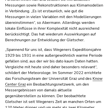
Seitenbereiche
Messungen sowie Rekonstruktionen aus Klimamodellen
in Verbindung. „Es ist erstaunlich, wie gut die
Messungen in vielen Variablen mit den Modellierungen
übereinstimmen“, so Abermann. Allerdings werden
lokale Einflüsse in ihrer Komplexität nicht ausreichend
berücksichtigt. Das hat wiederum Auswirkungen auf
Berechnungen zur Entwicklung der Gletscher.
„Spannend für uns ist, dass Wegeners Expeditionsjahre
1929 bis 1931 in eine außergewöhnlich warme Periode
gefallen sind, aus der wir bis dato kaum Daten hatten.
Vergleiche mit heute sind daher besonders relevant“,
schildert der Meteorologe. Im Sommer 2022 errichtete
das Forschungsteam der Universität Graz und des
Know
Center Graz
ein Beobachtungsnetzwerk, um den
Messergebnissen von damals aktuelle
gegenüberstellen zu können. Der beobachtete
Gletscher ist seit Wegeners Zeit an manchen Orten um
120 Meter dünner und um mehr als zwei Kilometer