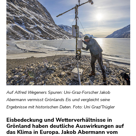
bestätigen
Sie diesen
Link.
Beginn
Zum
des
Inhalt
Seitenbereichs:
(Zugriffstaste
Seitenbereiche:
1)
Zur
Positionsanzeige
(Zugriffstaste
2)
Zur
Auf Alfred Wegeners Spuren: Uni-Graz-Forscher Jakob
Hauptnavigation
Abermann vermisst Grönlands Eis und vergleicht seine
(Zugriffstaste
Ergebnisse mit historischen Daten. Foto: Uni Graz/Trügler
3)
Zu
Eisbedeckung und Wetterverhältnisse in
den
Grönland haben deutliche Auswirkungen auf
Zusatzinformationen
das Klima in Europa. Jakob Abermann vom