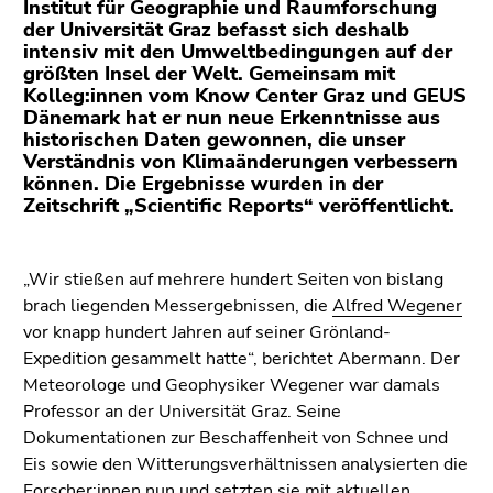
Institut für Geographie und Raumforschung
(Zugriffstaste
der Universität Graz befasst sich deshalb
5)
intensiv mit den Umweltbedingungen auf der
Zu
größten Insel der Welt. Gemeinsam mit
den
Kolleg:innen vom Know Center Graz und GEUS
Seiteneinstellungen
Dänemark hat er nun neue Erkenntnisse aus
historischen Daten gewonnen, die unser
(Benutzer/Sprache)
Verständnis von Klimaänderungen verbessern
(Zugriffstaste
können. Die Ergebnisse wurden in der
8)
Zeitschrift „Scientific Reports“ veröffentlicht.
Zur
Suche
(Zugriffstaste
„Wir stießen auf mehrere hundert Seiten von bislang
9)
brach liegenden Messergebnissen, die
Alfred Wegener
vor knapp hundert Jahren auf seiner Grönland-
Ende
Expedition gesammelt hatte“, berichtet Abermann. Der
dieses
Meteorologe und Geophysiker Wegener war damals
Seitenbereichs.
Professor an der Universität Graz. Seine
Zur
Dokumentationen zur Beschaffenheit von Schnee und
Übersicht
Eis sowie den Witterungsverhältnissen analysierten die
der
Forscher:innen nun und setzten sie mit aktuellen