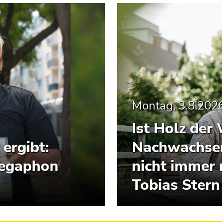
Montag, 3.8.202
Ist Holz der
ergibt:
Nachwachsen
Megaphon
nicht immer 
Tobias Stern