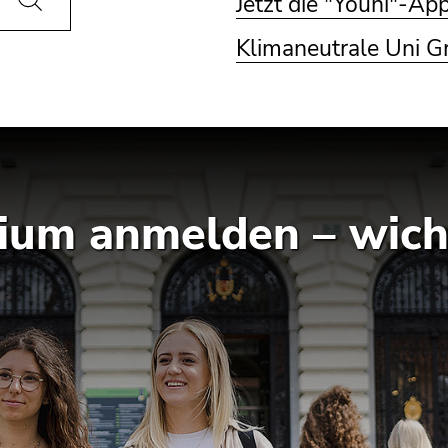
Jetzt die "Youni"-Ap
Klimaneutrale Uni G
ium anmelden – wicht