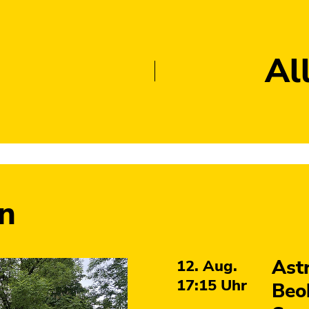
Al
n
Ast
Auswahl
12. Aug.
aktueller
17:15
Uhr
Beo
Veranstaltungen