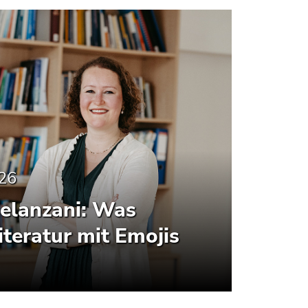
026
elanzani: Was
iteratur mit Emojis