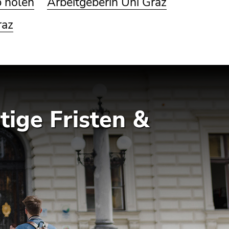
p holen
Arbeitgeberin Uni Graz
raz
ige Fristen &