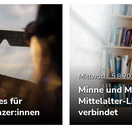
Mittwoch, 5.8.2
Minne und M
es für
Mittelalter-L
zer:innen
verbindet