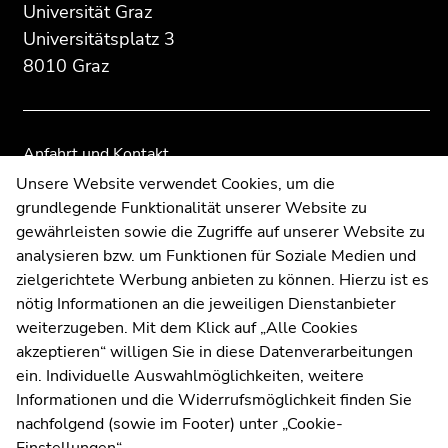
Zusatzinformationen:
Zur
Zur
Universität Graz
Übersicht
Übersicht
Universitätsplatz 3
der
der
8010 Graz
Seitenbereiche
Seitenbereiche
Anfahrt und Kontakt
Kommunikation und Öffentlichkeitsarbeit
Unsere Website verwendet Cookies, um die
grundlegende Funktionalität unserer Website zu
Moodle
gewährleisten sowie die Zugriffe auf unserer Website zu
UNIGRAZonline
analysieren bzw. um Funktionen für Soziale Medien und
Impressum
zielgerichtete Werbung anbieten zu können. Hierzu ist es
Datenschutzerklärung
nötig Informationen an die jeweiligen Dienstanbieter
Cookie-Einstellungen
weiterzugeben. Mit dem Klick auf „Alle Cookies
Barrierefreiheitserklärung
akzeptieren“ willigen Sie in diese Datenverarbeitungen
ein. Individuelle Auswahlmöglichkeiten, weitere
Informationen und die Widerrufsmöglichkeit finden Sie
nachfolgend (sowie im Footer) unter „Cookie-
Wetterstation
Uni Graz