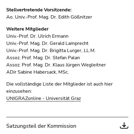
4)
Zu
Stellvertretende Vorsitzende:
den
Ao. Univ.-Prof. Mag. Dr. Edith Gößnitzer
Zusatzinformationen
Weitere Mitglieder
(Zugriffstaste
Univ.-Prof. Dr. Ulrich Ermann
5)
Univ.-Prof. Mag. Dr. Gerald Lamprecht
Zu
Univ.-Prof. Mag. Dr. Brigitta Lurger, LL.M.
den
Assoz. Prof. Mag. Dr. Stefan Palan
Seiteneinstellungen
Assoz. Prof. Mag. Dr. Klaus Jürgen Wegleitner
(Benutzer/Sprache)
ADir Sabine Habersack, MSc.
(Zugriffstaste
8)
Die vollständige Liste der Mitglieder ist auch hier
Zur
einzusehen:
Suche
UNIGRAZonline - Universität Graz
(Zugriffstaste
9)
Ende
Satzungsteil der Kommission
dieses