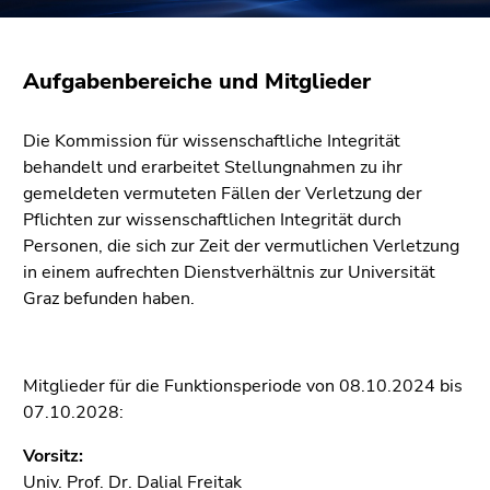
bestätigen
Sie diesen
Link.
Aufgabenbereiche und Mitglieder
Beginn
Zum
des
Inhalt
Die Kommission für wissenschaftliche Integrität
Seitenbereichs:
(Zugriffstaste
behandelt und erarbeitet Stellungnahmen zu ihr
Seitenbereiche:
1)
gemeldeten vermuteten Fällen der Verletzung der
Zur
Pflichten zur wissenschaftlichen Integrität durch
Positionsanzeige
Personen, die sich zur Zeit der vermutlichen Verletzung
(Zugriffstaste
in einem aufrechten Dienstverhältnis zur Universität
2)
Graz befunden haben.
Zur
Hauptnavigation
(Zugriffstaste
Mitglieder für die Funktionsperiode von 08.10.2024 bis
3)
07.10.2028:
Zur
Unternavigation
Vorsitz:
(Zugriffstaste
Univ. Prof. Dr. Dalial Freitak