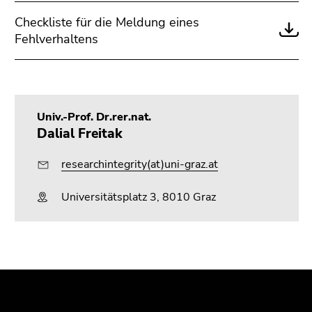
Seitenbereichs.
Zur
Checkliste für die Meldung eines
Übersicht
Fehlverhaltens
der
Seitenbereiche
Univ.-Prof. Dr.rer.nat.
Dalial Freitak
researchintegrity(at)uni-graz.at
Universitätsplatz 3, 8010 Graz
Beginn
Ende
Ende
des
dieses
dieses
Seitenbereichs:
Seitenbereichs.
Seitenbereichs.