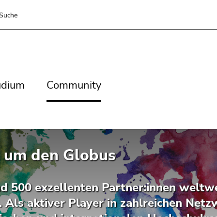
Suche
dium
Community
udium
Community
 um den Globus
d 500 exzellenten Partner:innen weltwe
. Als aktiver Player in zahlreichen Netz