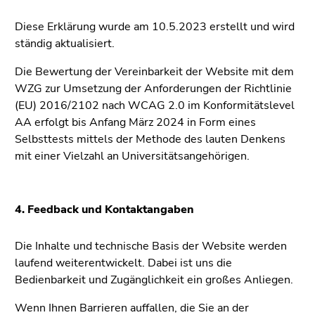
4)
Zu
Diese Erklärung wurde am 10.5.2023 erstellt und wird
den
ständig aktualisiert.
Zusatzinformationen
Die Bewertung der Vereinbarkeit der Website mit dem
(Zugriffstaste
WZG zur Umsetzung der Anforderungen der Richtlinie
5)
(EU) 2016/2102 nach WCAG 2.0 im Konformitätslevel
Zu
AA erfolgt bis Anfang März 2024 in Form eines
den
Selbsttests mittels der Methode des lauten Denkens
Seiteneinstellungen
mit einer Vielzahl an Universitätsangehörigen.
(Benutzer/Sprache)
(Zugriffstaste
8)
Zur
4. Feedback und Kontaktangaben
Suche
(Zugriffstaste
Die Inhalte und technische Basis der Website werden
9)
laufend weiterentwickelt. Dabei ist uns die
Bedienbarkeit und Zugänglichkeit ein großes Anliegen.
Ende
dieses
Wenn Ihnen Barrieren auffallen, die Sie an der