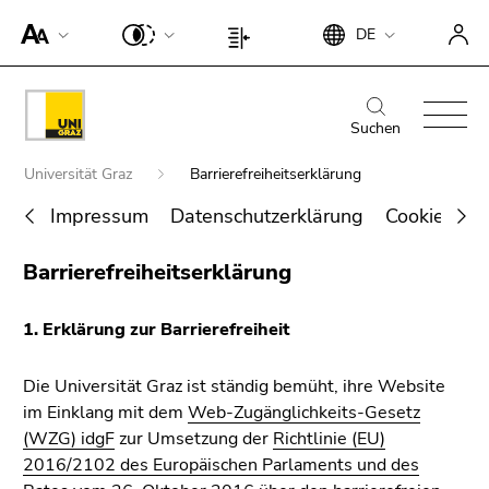
Um die
Beginn
Ende
DE
Seite
Beginn
Ende
des
dieses
besser für
des
dieses
Seitenbereichs:
Seitenbereichs.
Screen-
Seitenbereichs:
Seitenbereichs.
Beginn
Ende
Suche:
Zur
Reader
Seiteneinstellungen:
Zur
des
dieses
Suchen
Übersicht
darstellen
Übersicht
Seitenbereichs:
Seitenbereichs.
der
Beginn
zu
der
Universität Graz
Barrierefreiheitserklärung
Hauptnavigation:
Zur
Seitenbereiche
des
können,
Seitenbereiche
Übersicht
Impressum
Datenschutzerklärung
Cookie-Ein
Seitenbereichs:
betätigen
der
Sie
Sie
Ende
Seitenbereiche
Barrierefreiheitserklärung
befinden
diesen
Suche nach Details rund um die Uni
dieses
sich
Link.
Graz
Seitenbereichs.
hier:
1. Erklärung zur Barrierefreiheit
Zur
Um die
Übersicht
verbesserte
der
Die Universität Graz ist ständig bemüht, ihre Website
Darstellung
Seitenbereiche
im Einklang mit dem
Web-Zugänglichkeits-Gesetz
für Screen-
(WZG) idgF
zur Umsetzung der
Richtlinie (EU)
Reader zu
2016/2102 des Europäischen Parlaments und des
deaktivieren,