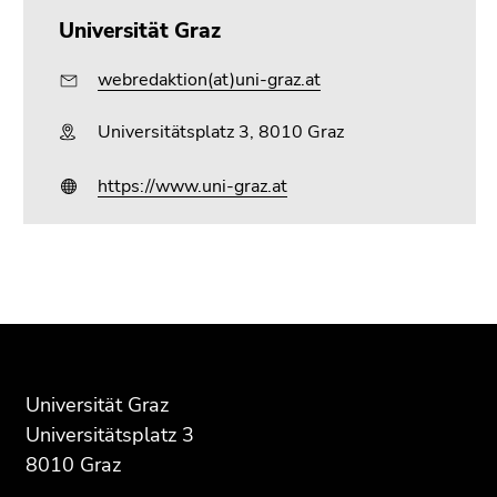
Universität Graz
webredaktion(at)uni-graz.at
Universitätsplatz 3, 8010 Graz
https://www.uni-graz.at
Beginn
Ende
Ende
des
dieses
dieses
Seitenbereichs:
Seitenbereichs.
Seitenbereichs.
Zusatzinformationen:
Zur
Zur
Übersicht
Übersicht
Universität Graz
der
der
Universitätsplatz 3
Seitenbereiche
Seitenbereiche
8010 Graz