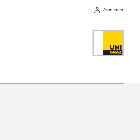
ür Screen-Reader zu deaktivieren, bestätigen Sie diesen Link
Anmelden