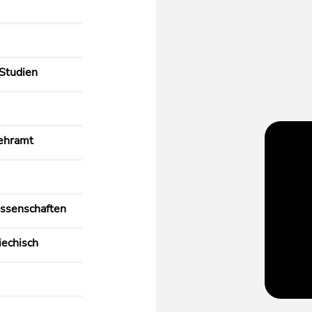
Studien
ehramt
ssenschaften
iechisch