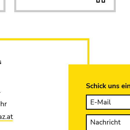
s
Schick uns ei
r
E-Mail
Uhr
az.at
Nachricht