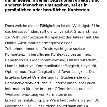
um in neuen, offenen Situationen effektiv mit
(Zugriffstaste
anderen Menschen umzugehen, sei es in
5)
persönlichen oder beruflichen Kontexten.
Zu
den
Seiteneinstellungen
Doch welche dieser Fähigkeiten ist die Wichtigste? Um
(Benutzer/Sprache)
das herauszufinden, ruft die Universität Graz erstmals
(Zugriffstaste
zur Wahl der "Sozialen Kompetenz des Jahres" auf. Die
8)
Online-Abstimmung ermöglicht es den
Zur
Teilnehmer:innen die für sie wichtigste soziale
Suche
Kompetenz im beruflichen Kontext zu bestimmen:
(Zugriffstaste
Belastbarkeit, Eigenverantwortung, Hilfsbereitschaft,
9)
Humor, Initiative, Kommunikationsfähigkeit, Loyalität,
Optimismus, Teamfähigkeit und Zuverlässigkeit. Das
Ende
Ergebnis bietet Orientierung für Studierende und
dieses
Personalverantwortliche in Unternehmen, aber auch
Seitenbereichs.
Information für eine breitere Öffentlichkeit und die
Zur
Weiterentwicklung von Formaten in der
Übersicht
Erwachsenenbildung. Die Wahl läuft online bis zum 30.
der
November 2023. Das Ergebnis wird dann am 14.