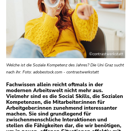
bestätigen
Sie diesen
Link.
Beginn
Zum
des
Inhalt
Seitenbereichs:
(Zugriffstaste
Seitenbereiche:
1)
©contrastwerkstatt
Zur
Positionsanzeige
Welche ist die Soziale Kompetenz des Jahres? Die Uni Graz sucht
(Zugriffstaste
nach ihr. Foto: adobestock.com - contrastwerkstatt
2)
Zur
Fachwissen allein reicht oftmals in der
modernen Arbeitswelt nicht mehr aus.
Hauptnavigation
Vielmehr sind es die Social Skills, die Sozialen
(Zugriffstaste
Kompetenzen, die Mitarbeiter:innen für
3)
Arbeitgeber:innen zunehmend interessanter
Zu
machen. Sie sind grundlegend für
den
zwischenmenschliche Interaktionen und
stellen die Fähigkeiten dar, die wir benötigen,
Zusatzinformationen