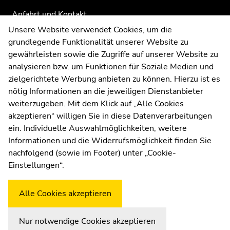
Anfahrt und Kontakt
Kommunikation und Öffentlichkeitsarbeit
Unsere Website verwendet Cookies, um die
grundlegende Funktionalität unserer Website zu
Moodle
gewährleisten sowie die Zugriffe auf unserer Website zu
UNIGRAZonline
analysieren bzw. um Funktionen für Soziale Medien und
Impressum
zielgerichtete Werbung anbieten zu können. Hierzu ist es
Datenschutzerklärung
nötig Informationen an die jeweiligen Dienstanbieter
Cookie-Einstellungen
weiterzugeben. Mit dem Klick auf „Alle Cookies
Barrierefreiheitserklärung
akzeptieren“ willigen Sie in diese Datenverarbeitungen
ein. Individuelle Auswahlmöglichkeiten, weitere
Informationen und die Widerrufsmöglichkeit finden Sie
nachfolgend (sowie im Footer) unter „Cookie-
Wetterstation
Uni Graz
Einstellungen“.
Alle Cookies akzeptieren
Nur notwendige Cookies akzeptieren