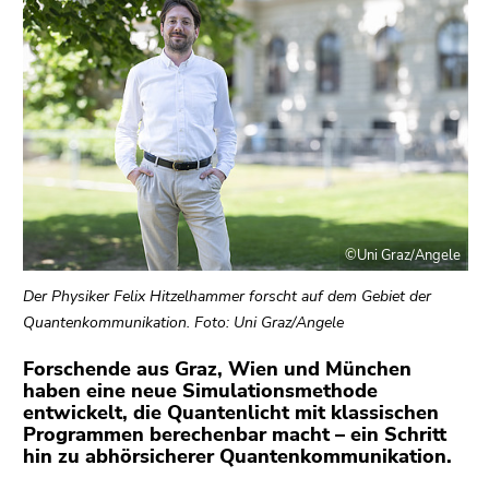
bestätigen
Sie diesen
Link.
Beginn
Zum
des
Inhalt
Seitenbereichs:
(Zugriffstaste
Seitenbereiche:
1)
Zur
Positionsanzeige
©Uni Graz/Angele
(Zugriffstaste
2)
Der Physiker Felix Hitzelhammer forscht auf dem Gebiet der
Zur
Quantenkommunikation. Foto: Uni Graz/Angele
Hauptnavigation
(Zugriffstaste
Forschende aus Graz, Wien und München
haben eine neue Simulationsmethode
3)
entwickelt, die Quantenlicht mit klassischen
Zu
Programmen berechenbar macht – ein Schritt
den
hin zu abhörsicherer Quantenkommunikation.
Zusatzinformationen