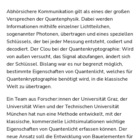
(Zugriffstaste
5)
Abhörsichere Kommunikation gilt als eines der großen
Zu
Versprechen der Quantenphysik. Dabei werden
den
Informationen mithilfe einzelner Lichtteilchen,
Seiteneinstellungen
sogenannter Photonen, übertragen und eines speziellen
(Benutzer/Sprache)
Schlüssels, der bei jeder Messung entsteht, codiert und
(Zugriffstaste
decodiert. Der Clou bei der Quantenkryptographie: Wird
8)
von außen versucht, das Signal abzufangen, ändert sich
Zur
der Schlüssel. Bislang war es nur begrenzt möglich,
Suche
bestimmte Eigenschaften von Quantenlicht, welches für
(Zugriffstaste
Quantenkryptographie benötigt wird, in die klassische
9)
Welt zu übertragen.
Ende
Ein Team aus Forscher:innen der Universität Graz, der
dieses
Universität Wien und der Technischen Universität
Seitenbereichs.
München hat nun eine Methode entwickelt, mit der
Zur
klassische, kommerzielle Lichtsimulationen wichtige
Übersicht
Eigenschaften von Quantenlicht erfassen können. Der
der
neue Ansatz soll die Entwicklung von Bauelementen für