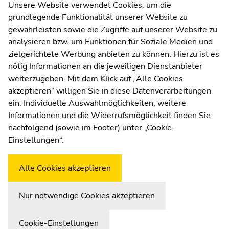
Kommunikation und Öffentlichkeitsarbeit
Unsere Website verwendet Cookies, um die
grundlegende Funktionalität unserer Website zu
Moodle
gewährleisten sowie die Zugriffe auf unserer Website zu
UNIGRAZonline
analysieren bzw. um Funktionen für Soziale Medien und
Impressum
zielgerichtete Werbung anbieten zu können. Hierzu ist es
Datenschutzerklärung
nötig Informationen an die jeweiligen Dienstanbieter
Cookie-Einstellungen
weiterzugeben. Mit dem Klick auf „Alle Cookies
Barrierefreiheitserklärung
akzeptieren“ willigen Sie in diese Datenverarbeitungen
ein. Individuelle Auswahlmöglichkeiten, weitere
Informationen und die Widerrufsmöglichkeit finden Sie
nachfolgend (sowie im Footer) unter „Cookie-
Wetterstation
Uni Graz
Einstellungen“.
Alle Cookies akzeptieren
Nur notwendige Cookies akzeptieren
Cookie-Einstellungen
Zur Übersicht der Seitenbereiche
Beginn des Seitenbereichs:
Ende dieses Seitenbereichs.