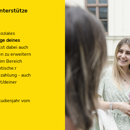
nterstütze
soziales
ge deines
lst dabei auch
en zu erweitern
 im Bereich
tische:r
ezahlung - auch
t/deiner
tudienjahr vom