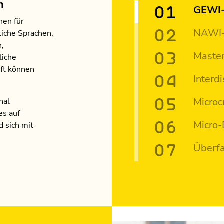
n
GEWI-
nen für
NAWI-Z
liche Sprachen,
n,
Master
liche
ft können
Interd
Microc
nal
es auf
Micro-
d sich mit
Überfa