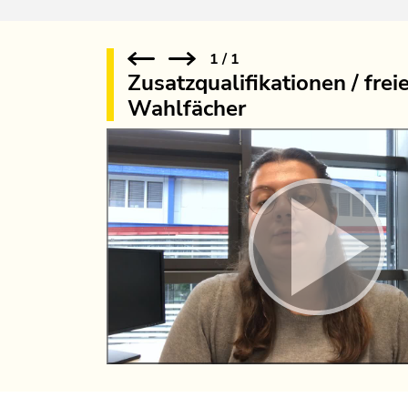
1
/
1
Zusatzqualifikationen / frei
Wahlfächer