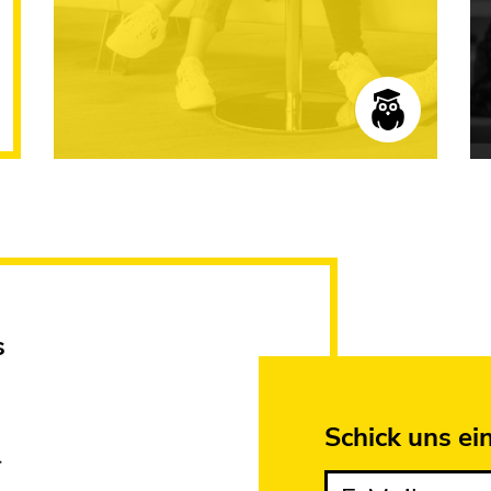
s
Schick uns ei
r
E-Mail