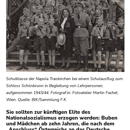
bestätigen
Sie diesen
Link.
Beginn
Zum
des
Inhalt
Seitenbereichs:
(Zugriffstaste
Seitenbereiche:
1)
Zur
Positionsanzeige
(Zugriffstaste
2)
Schulklasse der Napola Traiskirchen bei einem Schulausflug zum
Zur
Schloss Schönbrunn in Begleitung von Lehrpersonen,
Hauptnavigation
aufgenommen 1943/44. Fotograf:in: Fotoatelier Martin Fachet,
(Zugriffstaste
Wien. Quelle: BIK/Sammlung F.K.
3)
Zu
Sie sollten zur künftigen Elite des
Nationalsozialismus erzogen werden: Buben
den
und Mädchen ab zehn Jahren, die nach dem
Zusatzinformationen
„Anschluss“ Österreichs an das Deutsche