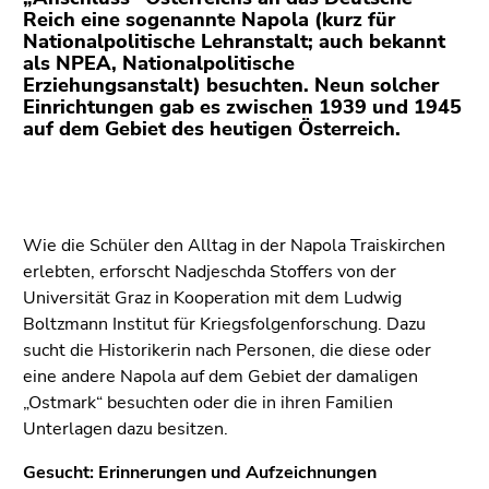
(Zugriffstaste
Reich eine sogenannte Napola (kurz für
5)
Nationalpolitische Lehranstalt; auch bekannt
Zu
als NPEA, Nationalpolitische
Erziehungsanstalt) besuchten. Neun solcher
den
Einrichtungen gab es zwischen 1939 und 1945
Seiteneinstellungen
auf dem Gebiet des heutigen Österreich.
(Benutzer/Sprache)
(Zugriffstaste
8)
Zur
Suche
Wie die Schüler den Alltag in der Napola Traiskirchen
(Zugriffstaste
erlebten, erforscht Nadjeschda Stoffers von der
9)
Universität Graz in Kooperation mit dem Ludwig
Boltzmann Institut für Kriegsfolgenforschung. Dazu
Ende
sucht die Historikerin nach Personen, die diese oder
dieses
eine andere Napola auf dem Gebiet der damaligen
Seitenbereichs.
„Ostmark“ besuchten oder die in ihren Familien
Zur
Unterlagen dazu besitzen.
Übersicht
der
Gesucht: Erinnerungen und Aufzeichnungen