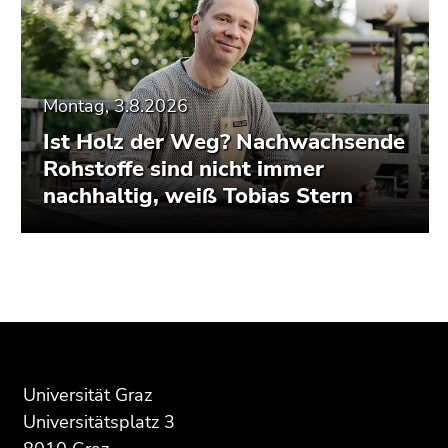
Montag, 3.8.2026
Ist Holz der Weg? Nachwachsende
Rohstoffe sind nicht immer
nachhaltig, weiß Tobias Stern
Beginn
Ende
Ende
des
dieses
dieses
Seitenbereichs:
Seitenbereichs.
Seitenbereichs.
Zusatzinformationen:
Zur
Zur
Übersicht
Übersicht
Universität Graz
der
der
Universitätsplatz 3
Seitenbereiche
Seitenbereiche