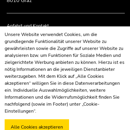
8010 Graz
Anfahrt und Kontakt
Kommunikation und Öffentlichkeitsarbeit
Unsere Website verwendet Cookies, um die
grundlegende Funktionalität unserer Website zu
Moodle
gewährleisten sowie die Zugriffe auf unserer Website zu
UNIGRAZonline
analysieren bzw. um Funktionen für Soziale Medien und
Impressum
zielgerichtete Werbung anbieten zu können. Hierzu ist es
Datenschutzerklärung
nötig Informationen an die jeweiligen Dienstanbieter
Cookie-Einstellungen
weiterzugeben. Mit dem Klick auf „Alle Cookies
Barrierefreiheitserklärung
akzeptieren“ willigen Sie in diese Datenverarbeitungen
ein. Individuelle Auswahlmöglichkeiten, weitere
Informationen und die Widerrufsmöglichkeit finden Sie
nachfolgend (sowie im Footer) unter „Cookie-
Wetterstation
Uni Graz
Einstellungen“.
Alle Cookies akzeptieren