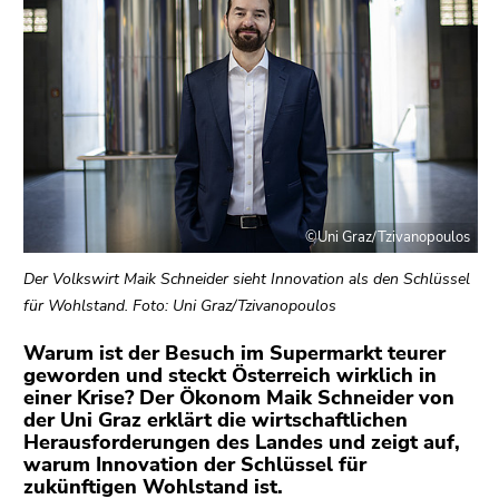
bestätigen
Sie diesen
Link.
Beginn
Zum
des
Inhalt
Seitenbereichs:
(Zugriffstaste
Seitenbereiche:
1)
Zur
Positionsanzeige
©Uni Graz/Tzivanopoulos
(Zugriffstaste
Der Volkswirt Maik Schneider sieht Innovation als den Schlüssel
2)
für Wohlstand. Foto: Uni Graz/Tzivanopoulos
Zur
Hauptnavigation
Warum ist der Besuch im Supermarkt teurer
(Zugriffstaste
geworden und steckt Österreich wirklich in
einer Krise? Der Ökonom Maik Schneider von
3)
der Uni Graz erklärt die wirtschaftlichen
Zu
Herausforderungen des Landes und zeigt auf,
den
warum Innovation der Schlüssel für
Zusatzinformationen
zukünftigen Wohlstand ist.