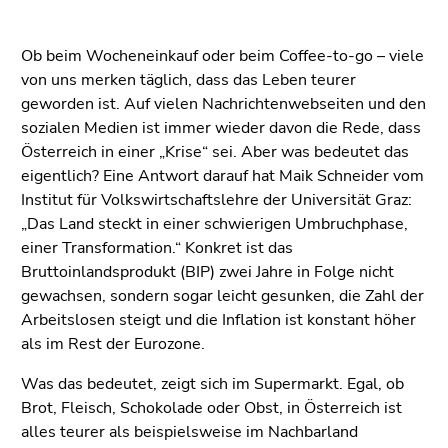
(Zugriffstaste
5)
Zu
Ob beim Wocheneinkauf oder beim Coffee-to-go – viele
den
von uns merken täglich, dass das Leben teurer
Seiteneinstellungen
geworden ist. Auf vielen Nachrichtenwebseiten und den
(Benutzer/Sprache)
sozialen Medien ist immer wieder davon die Rede, dass
(Zugriffstaste
Österreich in einer „Krise“ sei. Aber was bedeutet das
8)
eigentlich? Eine Antwort darauf hat Maik Schneider vom
Zur
Institut für Volkswirtschaftslehre der Universität Graz:
Suche
„Das Land steckt in einer schwierigen Umbruchphase,
(Zugriffstaste
einer Transformation.“ Konkret ist das
9)
Bruttoinlandsprodukt (BIP) zwei Jahre in Folge nicht
gewachsen, sondern sogar leicht gesunken, die Zahl der
Ende
Arbeitslosen steigt und die Inflation ist konstant höher
dieses
als im Rest der Eurozone.
Seitenbereichs.
Zur
Was das bedeutet, zeigt sich im Supermarkt. Egal, ob
Übersicht
Brot, Fleisch, Schokolade oder Obst, in Österreich ist
der
alles teurer als beispielsweise im Nachbarland