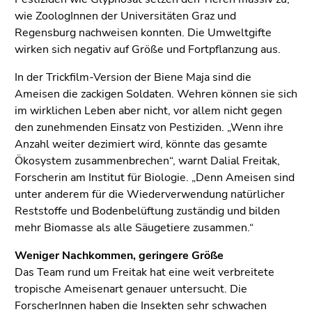
(Zugriffstaste
wie ZoologInnen der Universitäten Graz und
5)
Regensburg nachweisen konnten. Die Umweltgifte
Zu
wirken sich negativ auf Größe und Fortpflanzung aus.
den
Seiteneinstellungen
In der Trickfilm-Version der Biene Maja sind die
(Benutzer/Sprache)
Ameisen die zackigen Soldaten. Wehren können sie sich
(Zugriffstaste
im wirklichen Leben aber nicht, vor allem nicht gegen
8)
den zunehmenden Einsatz von Pestiziden. „Wenn ihre
Zur
Anzahl weiter dezimiert wird, könnte das gesamte
Suche
Ökosystem zusammenbrechen“, warnt Dalial Freitak,
(Zugriffstaste
Forscherin am Institut für Biologie. „Denn Ameisen sind
9)
unter anderem für die Wiederverwendung natürlicher
Reststoffe und Bodenbelüftung zuständig und bilden
Ende
mehr Biomasse als alle Säugetiere zusammen.“
dieses
Seitenbereichs.
Weniger Nachkommen, geringere Größe
Zur
Das Team rund um Freitak hat eine weit verbreitete
Übersicht
tropische Ameisenart genauer untersucht. Die
der
ForscherInnen haben die Insekten sehr schwachen