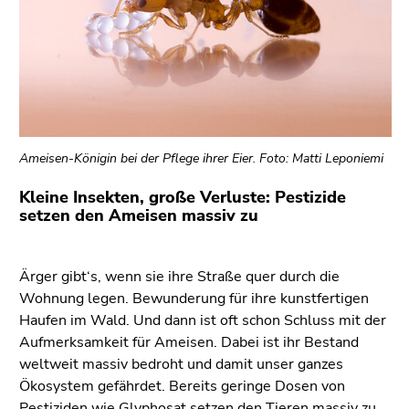
bestätigen
Sie diesen
Link.
Beginn
Zum
des
Inhalt
Seitenbereichs:
(Zugriffstaste
Seitenbereiche:
1)
Ameisen-Königin bei der Pflege ihrer Eier. Foto: Matti Leponiemi
Zur
Positionsanzeige
Kleine Insekten, große Verluste: Pestizide
setzen den Ameisen massiv zu
(Zugriffstaste
2)
Zur
Ärger gibt‘s, wenn sie ihre Straße quer durch die
Hauptnavigation
Wohnung legen. Bewunderung für ihre kunstfertigen
(Zugriffstaste
Haufen im Wald. Und dann ist oft schon Schluss mit der
3)
Aufmerksamkeit für Ameisen. Dabei ist ihr Bestand
Zu
weltweit massiv bedroht und damit unser ganzes
den
Ökosystem gefährdet. Bereits geringe Dosen von
Zusatzinformationen
Pestiziden wie Glyphosat setzen den Tieren massiv zu,