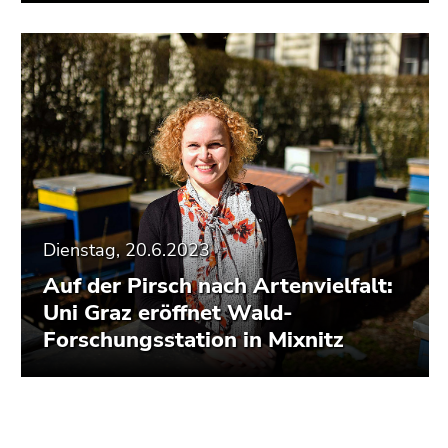
Dienstag, 20.6.2023
Auf der Pirsch nach Artenvielfalt:
Uni Graz eröffnet Wald-
Forschungsstation in Mixnitz
Beginn
Ende
Ende