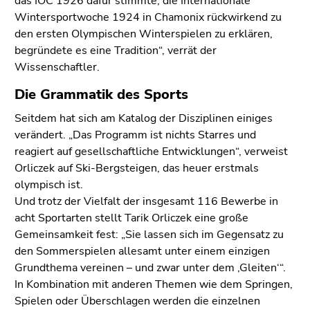
das IOC 1926 dafür stimmte, die Internationale
Seitenbereiche
Wintersportwoche 1924 in Chamonix rückwirkend zu
den ersten Olympischen Winterspielen zu erklären,
begründete es eine Tradition“, verrät der
Wissenschaftler.
Die Grammatik des Sports
Seitdem hat sich am Katalog der Disziplinen einiges
verändert. „Das Programm ist nichts Starres und
reagiert auf gesellschaftliche Entwicklungen“, verweist
Orliczek auf Ski-Bergsteigen, das heuer erstmals
olympisch ist.
Und trotz der Vielfalt der insgesamt 116 Bewerbe in
acht Sportarten stellt Tarik Orliczek eine große
Gemeinsamkeit fest: „Sie lassen sich im Gegensatz zu
den Sommerspielen allesamt unter einem einzigen
Grundthema vereinen – und zwar unter dem ,Gleiten‘“.
In Kombination mit anderen Themen wie dem Springen,
Spielen oder Überschlagen werden die einzelnen