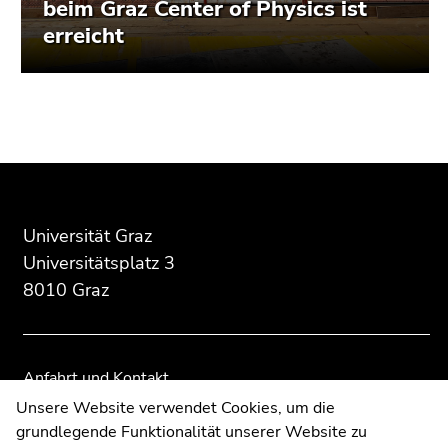
beim Graz Center of Physics ist
erreicht
Beginn
Ende
Ende
des
dieses
dieses
Seitenbereichs:
Seitenbereichs.
Seitenbereichs.
Zusatzinformationen:
Zur
Zur
Übersicht
Übersicht
Universität Graz
der
der
Universitätsplatz 3
Seitenbereiche
Seitenbereiche
8010 Graz
Anfahrt und Kontakt
Kommunikation und Öffentlichkeitsarbeit
Unsere Website verwendet Cookies, um die
grundlegende Funktionalität unserer Website zu
Moodle