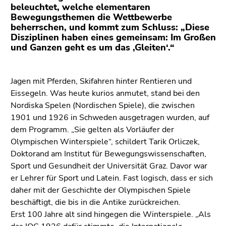
(Zugriffstaste
beleuchtet, welche elementaren
5)
Bewegungsthemen die Wettbewerbe
beherrschen, und kommt zum Schluss: „Diese
Zu
Disziplinen haben eines gemeinsam: Im Großen
den
und Ganzen geht es um das ,Gleiten‘.“
Seiteneinstellungen
(Benutzer/Sprache)
(Zugriffstaste
Jagen mit Pferden, Skifahren hinter Rentieren und
8)
Eissegeln. Was heute kurios anmutet, stand bei den
Zur
Nordiska Spelen (Nordischen Spiele), die zwischen
Suche
1901 und 1926 in Schweden ausgetragen wurden, auf
(Zugriffstaste
dem Programm. „Sie gelten als Vorläufer der
9)
Olympischen Winterspiele“, schildert Tarik Orliczek,
Doktorand am Institut für Bewegungswissenschaften,
Ende
Sport und Gesundheit der Universität Graz. Davor war
dieses
er Lehrer für Sport und Latein. Fast logisch, dass er sich
Seitenbereichs.
daher mit der Geschichte der Olympischen Spiele
Zur
beschäftigt, die bis in die Antike zurückreichen.
Übersicht
Erst 100 Jahre alt sind hingegen die Winterspiele. „Als
der