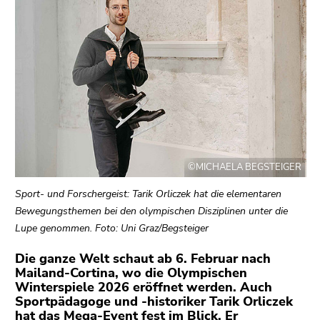
bestätigen
Sie diesen
Link.
Beginn
Zum
des
Inhalt
Seitenbereichs:
(Zugriffstaste
Seitenbereiche:
1)
Zur
Positionsanzeige
©MICHAELA BEGSTEIGER
(Zugriffstaste
2)
Sport- und Forschergeist: Tarik Orliczek hat die elementaren
Zur
Bewegungsthemen bei den olympischen Disziplinen unter die
Hauptnavigation
Lupe genommen. Foto: Uni Graz/Begsteiger
(Zugriffstaste
3)
Die ganze Welt schaut ab 6. Februar nach
Mailand-Cortina, wo die Olympischen
Zu
Winterspiele 2026 eröffnet werden. Auch
den
Sportpädagoge und -historiker Tarik Orliczek
Zusatzinformationen
hat das Mega-Event fest im Blick. Er