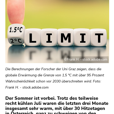
bestätigen
Sie diesen
Link.
Beginn
Zum
des
Inhalt
Seitenbereichs:
(Zugriffstaste
Seitenbereiche:
1)
Zur
Positionsanzeige
©Frank H. - stock.adobe.com
(Zugriffstaste
2)
Die Berechnungen der Forscher der Uni Graz zeigen, dass die
Zur
globale Erwärmung die Grenze von 1,5 °C mit über 95 Prozent
Hauptnavigation
Wahrscheinlichkeit schon vor 2030 überschreiten wird. Foto:
(Zugriffstaste
Frank H. - stock.adobe.com
3)
Zu
Der Sommer ist vorbei. Trotz des teilweise
recht kühlen Juli waren die letzten drei Monate
den
insgesamt sehr warm, mit über 30 Hitzetagen
Zusatzinformationen
in Österreich, ganz zu schweigen von den