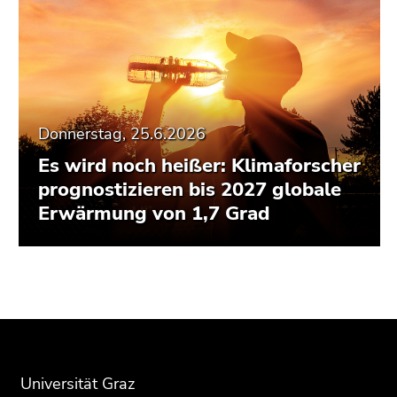
Donnerstag, 25.6.2026
Es wird noch heißer: Klimaforscher
prognostizieren bis 2027 globale
Erwärmung von 1,7 Grad
Beginn
Ende
Ende
des
dieses
dieses
Seitenbereichs:
Seitenbereichs.
Seitenbereichs.
Zusatzinformationen:
Zur
Zur
Übersicht
Übersicht
Universität Graz