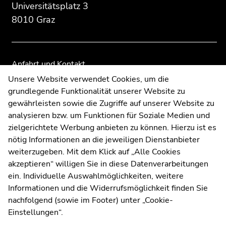
der
der
Universitätsplatz 3
Seitenbereiche
Seitenbereiche
8010 Graz
Anfahrt und Kontakt
Kommunikation und Öffentlichkeitsarbeit
Unsere Website verwendet Cookies, um die
grundlegende Funktionalität unserer Website zu
Moodle
gewährleisten sowie die Zugriffe auf unserer Website zu
UNIGRAZonline
analysieren bzw. um Funktionen für Soziale Medien und
Impressum
zielgerichtete Werbung anbieten zu können. Hierzu ist es
Datenschutzerklärung
nötig Informationen an die jeweiligen Dienstanbieter
Cookie-Einstellungen
weiterzugeben. Mit dem Klick auf „Alle Cookies
Barrierefreiheitserklärung
akzeptieren“ willigen Sie in diese Datenverarbeitungen
ein. Individuelle Auswahlmöglichkeiten, weitere
Informationen und die Widerrufsmöglichkeit finden Sie
nachfolgend (sowie im Footer) unter „Cookie-
Wetterstation
Uni Graz
Einstellungen“.