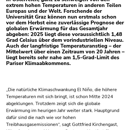
(Zugriffstaste
extrem hohen Temperaturen in anderen Teilen
5)
Europas und der Welt. Forschende der
Zu
Universität Graz können nun erstmals schon
vor dem Herbst eine zuverlässige Prognose der
den
globalen Erwärmung für das Gesamtjahr
Seiteneinstellungen
abgeben: 2025 liegt diese voraussichtlich 1,48
(Benutzer/Sprache)
Grad Celsius über dem vorindustriellen Niveau.
(Zugriffstaste
Auch der langfristige Temperaturanstieg – der
8)
Mittelwert über einen Zeitraum von 20 Jahren –
liegt bereits sehr nahe am 1,5-Grad-Limit des
Zur
Pariser Klimaabkommens.
Suche
(Zugriffstaste
9)
„Die natürliche Klimaschwankung El Niño, die höhere
Ende
Temperaturen mit sich bringt, ist schon Mitte 2024
dieses
abgeklungen. Trotzdem zeigt sich die globale
Seitenbereichs.
Erwärmung im heurigen Jahr weiter stark. Hauptgrund
Zur
dafür sind die nach wie vor hohen
Übersicht
Treibhausgasemissionen“, sagt Gottfried Kirchengast,
der