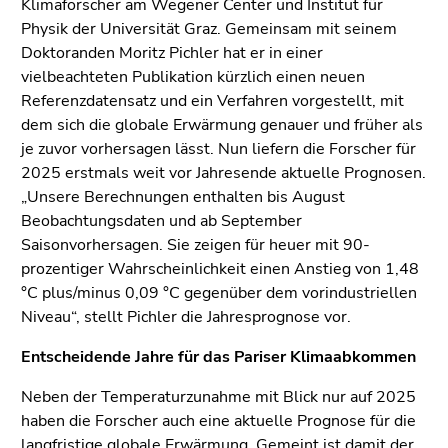
Klimaforscher am Wegener Center und Institut für
Seitenbereiche
Physik der Universität Graz. Gemeinsam mit seinem
Doktoranden Moritz Pichler hat er in einer
vielbeachteten Publikation kürzlich einen neuen
Referenzdatensatz und ein Verfahren vorgestellt, mit
dem sich die globale Erwärmung genauer und früher als
je zuvor vorhersagen lässt. Nun liefern die Forscher für
2025 erstmals weit vor Jahresende aktuelle Prognosen.
„Unsere Berechnungen enthalten bis August
Beobachtungsdaten und ab September
Saisonvorhersagen. Sie zeigen für heuer mit 90-
prozentiger Wahrscheinlichkeit einen Anstieg von 1,48
°C plus/minus 0,09 °C gegenüber dem vorindustriellen
Niveau“, stellt Pichler die Jahresprognose vor.
Entscheidende Jahre für das Pariser Klimaabkommen
Neben der Temperaturzunahme mit Blick nur auf 2025
haben die Forscher auch eine aktuelle Prognose für die
langfristige globale Erwärmung. Gemeint ist damit der