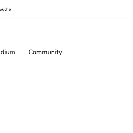
Suche
dium
Community
udium
Community