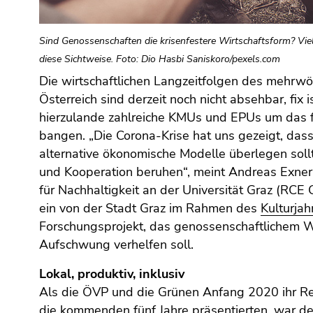
(Zugriffstaste
5)
Zu
Sind Genossenschaften die krisenfestere Wirtschaftsform? Vi
den
diese Sichtweise. Foto: Dio Hasbi Saniskoro/pexels.com
Seiteneinstellungen
Die wirtschaftlichen Langzeitfolgen des mehrw
(Benutzer/Sprache)
Österreich sind derzeit noch nicht absehbar, fix 
(Zugriffstaste
hierzulande zahlreiche KMUs und EPUs um das f
8)
bangen. „Die Corona-Krise hat uns gezeigt, dass
Zur
alternative ökonomische Modelle überlegen sollte
Suche
und Kooperation beruhen“, meint Andreas Exne
(Zugriffstaste
für Nachhaltigkeit an der Universität Graz (RCE G
9)
ein von der Stadt Graz im Rahmen des
Kulturja
Ende
Forschungsprojekt, das genossenschaftlichem W
dieses
Aufschwung verhelfen soll.
Seitenbereichs.
Zur
Lokal, produktiv, inklusiv
Übersicht
Als die ÖVP und die Grünen Anfang 2020 ihr R
der
die kommenden fünf Jahre präsentierten, war d