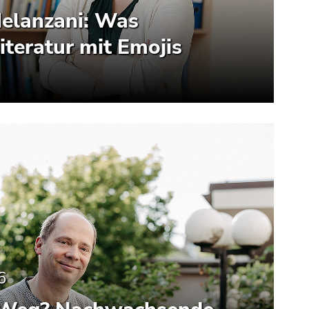
elanzani: Was
Literatur mit Emojis
6