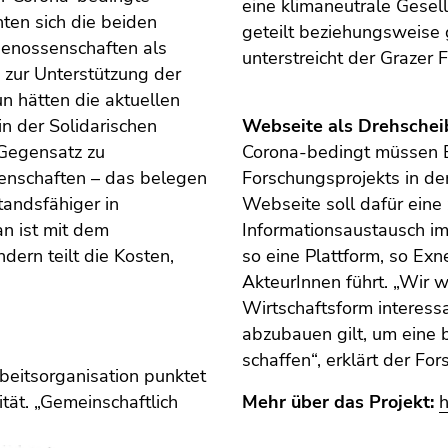
eine klimaneutrale Gesel
ten sich die beiden
geteilt beziehungsweise 
Genossenschaften als
unterstreicht der Grazer F
 zur Unterstützung der
n hätten die aktuellen
in der Solidarischen
Webseite als Drehschei
 Gegensatz zu
Corona-bedingt müssen Ex
enschaften – das belegen
Forschungsprojekts in den
tandsfähiger in
Webseite soll dafür eine
an ist mit dem
Informationsaustausch i
ondern teilt die Kosten,
so eine Plattform, so Exn
AkteurInnen führt. „Wir w
Wirtschaftsform interessa
abzubauen gilt, um eine b
schaffen“, erklärt der For
rbeitsorganisation punktet
tät. „Gemeinschaftlich
Mehr über das Projekt:
h