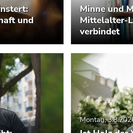
nstert:
Minne und M
haft und
Mittelalter-
verbindet
Montag, 3.8.202