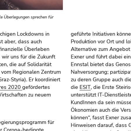
ele Überlegungen sprechen für
öchigen Lockdowns in
geführte Initiativen könn
ist aber, dass auch
Produktion vor Ort und l
inanzielle Überleben
Alternative zum Angebot i
 wir uns für die Zukunft
Exner und führt dabei ein
n, die auf Solidarität
Ennstal bietet das Geno
r vom Regionalen Zentrum
Nahversorgung; partizip
raz-Styria). Er koordiniert
zu deren Gruppe auch d
hres 2020
gefördertes
die
ESIT
, die Erste Steir
irtschaften zu neuem
unterstützt IT-Dienstleist
KundInnen da sein müssen
Ökonomien auch die Vers
können“, fasst Exner zusa
egierungsprogramm für
Hinweisen darauf, dass G
er Corona-bedingte