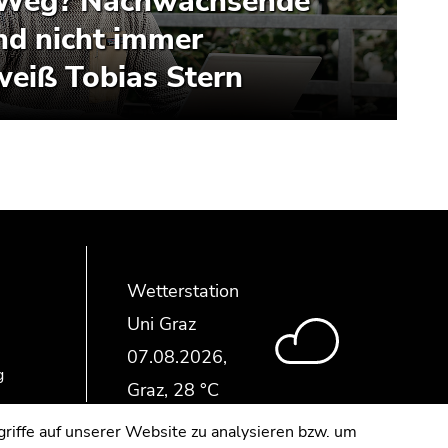
r Weg? Nachwachsende
nd nicht immer
weiß Tobias Stern
Wetterstation
Uni Graz
g
riffe auf unserer Website zu analysieren bzw. um