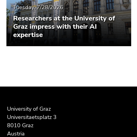
Tuesday, 7/28/2026
Researchers at the University of
Graz impress with their AI
expertise
Begin
End
End
of
of
of
page
this
this
section:
page
page
Additional
section.
section.
information:
Go
Go
to
to
University of Graz
overview
overview
Universitaetsplatz 3
of
of
8010 Graz
page
page
Austria
sections
sections