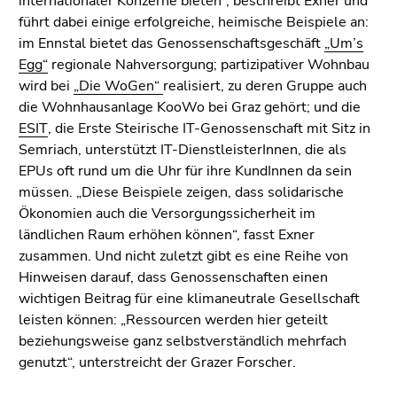
internationaler Konzerne bieten“, beschreibt Exner und
führt dabei einige erfolgreiche, heimische Beispiele an:
im Ennstal bietet das Genossenschaftsgeschäft
„Um’s
Egg“
regionale Nahversorgung; partizipativer Wohnbau
wird bei
„Die WoGen“
realisiert, zu deren Gruppe auch
die Wohnhausanlage KooWo bei Graz gehört; und die
ESIT
, die Erste Steirische IT-Genossenschaft mit Sitz in
Semriach, unterstützt IT-DienstleisterInnen, die als
EPUs oft rund um die Uhr für ihre KundInnen da sein
müssen. „Diese Beispiele zeigen, dass solidarische
Ökonomien auch die Versorgungssicherheit im
ländlichen Raum erhöhen können“, fasst Exner
zusammen. Und nicht zuletzt gibt es eine Reihe von
Hinweisen darauf, dass Genossenschaften einen
wichtigen Beitrag für eine klimaneutrale Gesellschaft
leisten können: „Ressourcen werden hier geteilt
beziehungsweise ganz selbstverständlich mehrfach
genutzt“, unterstreicht der Grazer Forscher.