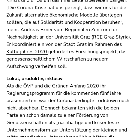
KMUs und EPUs um das finanzielle Überleben bangen.
Go
„Die Corona-Krise hat uns gezeigt, dass wir uns für die
to
Zukunft alternative ökonomische Modelle überlegen
additional
sollten, die auf Solidarität und Kooperation beruhen“,
information
meint Andreas Exner vom Regionalen Zentrum für
(Accesskey
Nachhaltigkeit an der Universität Graz (RCE Graz-Styria).
5)
Er koordiniert ein von der Stadt Graz im Rahmen des
Go
Kulturjahres 2020
gefördertes Forschungsprojekt, das
to
genossenschaftlichem Wirtschaften zu neuem
page
Aufschwung verhelfen soll.
settings
(user/language)
Lokal, produktiv, inklusiv
(Accesskey
Als die ÖVP und die Grünen Anfang 2020 ihr
8)
Regierungsprogramm für die kommenden fünf Jahre
Go
präsentierten, war der Corona-bedingte Lockdown noch
to
nicht absehbar. Dennoch bekannten sich die beiden
search
Parteien schon damals zu einer Förderung von
(Accesskey
Genossenschaften als „nachhaltige und krisenfeste
9)
Unternehmensform zur Unterstützung der kleinen und