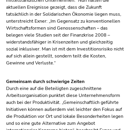
mittelständischen Unternehmen.“ Nun hätten die
End
aktuellen Ereignisse gezeigt, dass die Zukunft
of
tatsächlich in der Solidarischen Ökonomie liegen muss,
this
unterstreicht Exner: „Im Gegensatz zu konventionellen
page
Wirtschaftsformen sind Genossenschaften – das
section.
belegen viele Studien seit der Finanzkrise 2008 –
Go
widerstandsfähiger in Krisenzeiten und gleichzeitig
to
sozial inklusiver. Man ist mit dem Investitionsrisiko nicht
overview
auf sich allein gestellt, sondern teilt die Kosten,
of
Gewinne und Verluste.“
page
sections
Gemeinsam durch schwierige Zeiten
Durch eine auf die Beteiligten zugeschnittene
Arbeitsorganisation punktet diese Unternehmensform
auch bei der Produktivität. „Gemeinschaftlich geführte
Initiativen können außerdem viel leichter den Fokus auf
die Produktion vor Ort und lokale Besonderheiten legen
und so eine gute Alternative zum Angebot