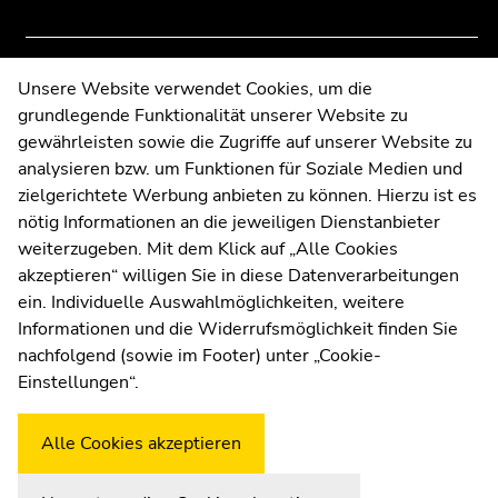
Contact
Unsere Website verwendet Cookies, um die
grundlegende Funktionalität unserer Website zu
Web Editors
gewährleisten sowie die Zugriffe auf unserer Website zu
Moodle
analysieren bzw. um Funktionen für Soziale Medien und
UNIGRAZonline
zielgerichtete Werbung anbieten zu können. Hierzu ist es
Imprint
nötig Informationen an die jeweiligen Dienstanbieter
Data Protection Declaration
weiterzugeben. Mit dem Klick auf „Alle Cookies
Accessibility Declaration
akzeptieren“ willigen Sie in diese Datenverarbeitungen
ein. Individuelle Auswahlmöglichkeiten, weitere
Informationen und die Widerrufsmöglichkeit finden Sie
nachfolgend (sowie im Footer) unter „Cookie-
Weatherstation
Uni Graz
Einstellungen“.
Alle Cookies akzeptieren