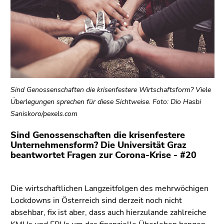
link.
Begin
Go
of
to
page
contents
section:
(Accesskey
Page
1)
sections:
Go
Sind Genossenschaften die krisenfestere Wirtschaftsform? Viele
to
Überlegungen sprechen für diese Sichtweise. Foto: Dio Hasbi
position
Saniskoro/pexels.com
marker
(Accesskey
Sind Genossenschaften die krisenfestere
2)
Unternehmensform? Die Universität Graz
beantwortet Fragen zur Corona-Krise - #20
Go
to
main
Die wirtschaftlichen Langzeitfolgen des mehrwöchigen
navigation
Lockdowns in Österreich sind derzeit noch nicht
(Accesskey
absehbar, fix ist aber, dass auch hierzulande zahlreiche
3)