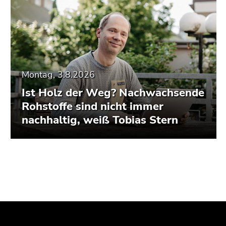
Montag, 3.8.2026
Ist Holz der Weg? Nachwachsende
Rohstoffe sind nicht immer
nachhaltig, weiß Tobias Stern
Beginn
Ende
Ende
des
dieses
dieses
Seitenbereichs:
Seitenbereichs.
Seitenbereichs.
Zusatzinformationen:
Zur
Zur
Übersicht
Übersicht