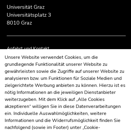
der
der
Universität Graz
Seitenbereiche
Seitenbereiche
Universitätsplatz 3
8010 Graz
Anfahrt und Kontakt
Kommunikation und Öffentlichkeitsarbeit
Unsere Website verwendet Cookies, um die
grundlegende Funktionalität unserer Website zu
Moodle
gewährleisten sowie die Zugriffe auf unserer Website zu
UNIGRAZonline
analysieren bzw. um Funktionen für Soziale Medien und
Impressum
zielgerichtete Werbung anbieten zu können. Hierzu ist es
Datenschutzerklärung
nötig Informationen an die jeweiligen Dienstanbieter
Cookie-Einstellungen
weiterzugeben. Mit dem Klick auf „Alle Cookies
Barrierefreiheitserklärung
akzeptieren“ willigen Sie in diese Datenverarbeitungen
ein. Individuelle Auswahlmöglichkeiten, weitere
Informationen und die Widerrufsmöglichkeit finden Sie
nachfolgend (sowie im Footer) unter „Cookie-
Wetterstation
Uni Graz