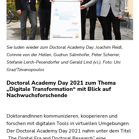
bestätigen
Sie diesen
Link.
Beginn
Zum
des
Inhalt
Seitenbereichs:
(Zugriffstaste
Sie luden wieder zum Doctoral Academy Day: Joachim Reidl,
Seitenbereiche:
1)
Corinne von der Hellen, Gudrun Salmhofer, Peter Scherrer,
Zur
Stefanie Lerch-Pesendorfer und Gerald Lind (v.l.). Foto: Uni
Positionsanzeige
Graz/Tzivanopoulos
(Zugriffstaste
2)
Doctoral Academy Day 2021 zum Thema
„Digitale Transformation“ mit Blick auf
Zur
Nachwuchsforschende
Hauptnavigation
(Zugriffstaste
3)
DoktorandInnen kommunizieren, kooperieren und
Zu
forschen mit digitalen Tools in virtuellen Umgebungen.
den
Der Doctoral Academy Day 2021 nahm unter dem Titel
Zusatzinformationen
„The Digital Era and Doctoral Research” eine