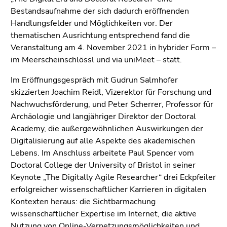
(Zugriffstaste
Bestandsaufnahme der sich dadurch eröffnenden
5)
Handlungsfelder und Möglichkeiten vor. Der
Zu
thematischen Ausrichtung entsprechend fand die
den
Veranstaltung am 4. November 2021 in hybrider Form –
Seiteneinstellungen
im Meerscheinschlössl und via uniMeet – statt.
(Benutzer/Sprache)
(Zugriffstaste
Im Eröffnungsgespräch mit Gudrun Salmhofer
8)
skizzierten Joachim Reidl, Vizerektor für Forschung und
Zur
Nachwuchsförderung, und Peter Scherrer, Professor für
Suche
Archäologie und langjähriger Direktor der Doctoral
(Zugriffstaste
Academy, die außergewöhnlichen Auswirkungen der
9)
Digitalisierung auf alle Aspekte des akademischen
Lebens. Im Anschluss arbeitete Paul Spencer vom
Ende
Doctoral College der University of Bristol in seiner
dieses
Keynote „The Digitally Agile Researcher“ drei Eckpfeiler
Seitenbereichs.
erfolgreicher wissenschaftlicher Karrieren in digitalen
Zur
Kontexten heraus: die Sichtbarmachung
Übersicht
wissenschaftlicher Expertise im Internet, die aktive
der
Nutzung von Online-Vernetzungsmöglichkeiten und