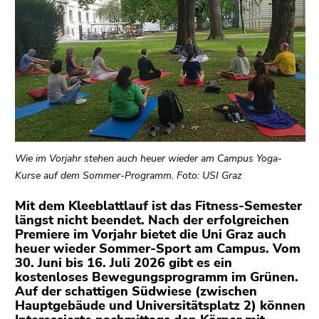
bestätigen
Sie diesen
Link.
Beginn
Zum
des
Inhalt
Seitenbereichs:
(Zugriffstaste
Seitenbereiche:
1)
Zur
Positionsanzeige
Wie im Vorjahr stehen auch heuer wieder am Campus Yoga-
(Zugriffstaste
Kurse auf dem Sommer-Programm. Foto: USI Graz
2)
Zur
Mit dem Kleeblattlauf ist das Fitness-Semester
längst nicht beendet. Nach der erfolgreichen
Hauptnavigation
Premiere im Vorjahr bietet die Uni Graz auch
(Zugriffstaste
heuer wieder Sommer-Sport am Campus. Vom
3)
30. Juni bis 16. Juli 2026 gibt es ein
Zu
kostenloses Bewegungsprogramm im Grünen.
den
Auf der schattigen Südwiese (zwischen
Hauptgebäude und Universitätsplatz 2) können
Zusatzinformationen