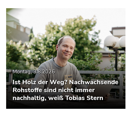
Montag, 3.8.2026
Ist Holz der Weg? Nachwachsende
Rohstoffe sind nicht immer
nachhaltig, weiß Tobias Stern
Beginn
Ende
Ende