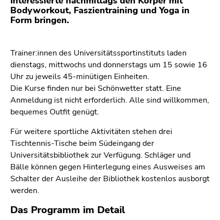
Interessierte nachmittags den Körper mit
(Zugriffstaste
Bodyworkout, Faszientraining und Yoga in
5)
Form bringen.
Zu
den
Seiteneinstellungen
Trainer:innen des Universitätssportinstituts laden
(Benutzer/Sprache)
dienstags, mittwochs und donnerstags um 15 sowie 16
(Zugriffstaste
Uhr zu jeweils 45-minütigen Einheiten.
8)
Die Kurse finden nur bei Schönwetter statt. Eine
Zur
Anmeldung ist nicht erforderlich. Alle sind willkommen,
Suche
bequemes Outfit genügt.
(Zugriffstaste
Für weitere sportliche Aktivitäten stehen drei
9)
Tischtennis-Tische beim Südeingang der
Ende
Universitätsbibliothek zur Verfügung. Schläger und
dieses
Bälle können gegen Hinterlegung eines Ausweises am
Seitenbereichs.
Schalter der Ausleihe der Bibliothek kostenlos ausborgt
Zur
werden.
Übersicht
Das Programm im Detail
der