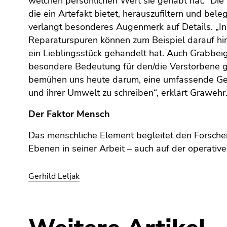
welchen persönlichen Wert sie gehabt hat.“ Di
Seitenbereiche
die ein Artefakt bietet, herauszufiltern und beleg
verlangt besonderes Augenmerk auf Details. „In
Reparaturspuren können zum Beispiel darauf hi
ein Lieblingsstück gehandelt hat. Auch Grabbe
besondere Bedeutung für den/die Verstorbene 
bemühen uns heute darum, eine umfassende Ge
und ihrer Umwelt zu schreiben“, erklärt Grawehr
Der Faktor Mensch
Das menschliche Element begleitet den Forsche
Ebenen in seiner Arbeit – auch auf der operative
Gerhild Leljak