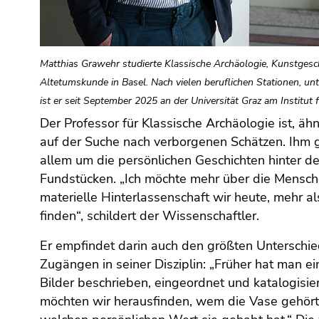
(Zugriffstaste
5)
Zu
den
Matthias Grawehr studierte Klassische Archäologie, Kunstgesc
Seiteneinstellungen
Altetumskunde in Basel. Nach vielen beruflichen Stationen, unt
(Benutzer/Sprache)
ist er seit September 2025 an der Universität Graz am Institut f
(Zugriffstaste
Der Professor für Klassische Archäologie ist, ähn
8)
auf der Suche nach verborgenen Schätzen. Ihm g
Zur
Suche
allem um die persönlichen Geschichten hinter d
(Zugriffstaste
Fundstücken. „Ich möchte mehr über die Mensch
9)
materielle Hinterlassenschaft wir heute, mehr a
finden“, schildert der Wissenschaftler.
Ende
dieses
Er empfindet darin auch den größten Unterschied
Seitenbereichs.
Zugängen in seiner Disziplin: „Früher hat man e
Zur
Bilder beschrieben, eingeordnet und katalogisie
Übersicht
möchten wir herausfinden, wem die Vase gehör
der