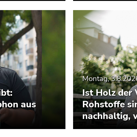
Montag, 3.8.202
bt:
Ist Holz de
phon aus
Rohstoffe si
nachhaltig, 