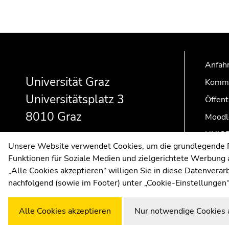
Beginn
Ende
Ende
des
dieses
dieses
Seitenbereichs:
Seitenbereichs.
Seitenbereichs.
Anfahr
Zusatzinformationen:
Zur
Zur
Universität Graz
Kommu
Übersicht
Übersicht
Universitätsplatz 3
Öffent
der
der
Seitenbereiche
Seitenbereiche
8010 Graz
Moodl
UNIGR
Unsere Website verwendet Cookies, um die grundlegende Fu
Funktionen für Soziale Medien und zielgerichtete Werbung a
„Alle Cookies akzeptieren“ willigen Sie in diese Datenvera
nachfolgend (sowie im Footer) unter „Cookie-Einstellungen“
Alle Cookies akzeptieren
Nur notwendige Cookies 