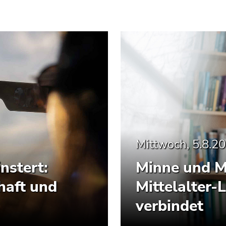
Mittwoch, 5.8.2
nstert:
Minne und M
haft und
Mittelalter-
verbindet