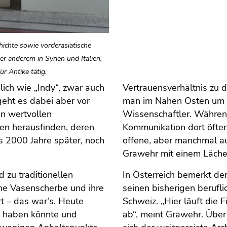
hichte sowie vorderasiatische
er anderem in Syrien und Italien,
ür Antike tätig.
lich wie „Indy“, zwar auch
Vertrauensverhältnis zu 
eht es dabei aber vor
man im Nahen Osten um e
en wertvollen
Wissenschaftler. Während 
en herausfinden, deren
Kommunikation dort öfter
ls 2000 Jahre später, noch
offene, aber manchmal au
Grawehr mit einem Läche
 zu traditionellen
In Österreich bemerkt de
ine Vasenscherbe und ihre
seinen bisherigen berufl
rt – das war’s. Heute
Schweiz. „Hier läuft die F
t haben könnte und
ab“, meint Grawehr. Über