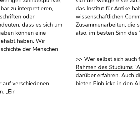
e wenigen Anhaltspunkte,
sich der weitgereiste Ar
bar zu interpretieren,
das Institut für Antike h
schriften oder
wissenschaftlichen Commu
ndeuten, dass es sich um
Zusammenarbeiten, die si
igaben können eine
also, im besten Sinn des
gehabt haben. Wir
schichte der Menschen
.
>> Wer selbst sich auch f
Rahmen des Studiums “Al
darüber erfahren. Auch d
r auf verschiedenen
bieten Einblicke in den A
n. „Ein