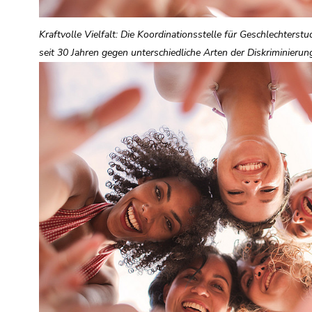
(Zugriffstaste
5)
Kraftvolle Vielfalt: Die Koordinationsstelle für Geschlechterstu
Zu
seit 30 Jahren gegen unterschiedliche Arten der Diskriminieru
den
Seiteneinstellungen
(Benutzer/Sprache)
(Zugriffstaste
8)
Zur
Suche
(Zugriffstaste
9)
Ende
dieses
Seitenbereichs.
Zur
Übersicht
der