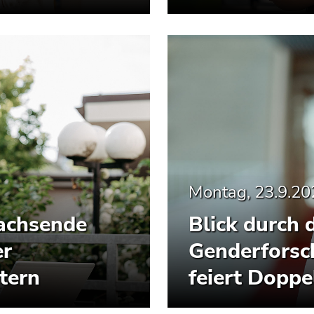
Montag, 23.9.20
achsende
Blick durch d
er
Genderforsc
tern
feiert Doppe