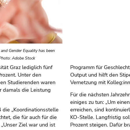
s and Gender Equality has been
. Photo: Adobe Stock
ät Graz lediglich fünf
Programm für Geschlechte
Prozent. Unter den
Output und hilft den Stip
 den Studierenden waren
Vernetzung mit Kolleg:inn
r damals die Leistung
Für die nächsten Jahrzehn
einiges zu tun: „Um eine
die „Koordinationsstelle
erreichen, sind kontinuie
tet, die für auch für die
KO-Stelle. Langfristig so
 „Unser Ziel war und ist
Prozent steigen. Dafür br