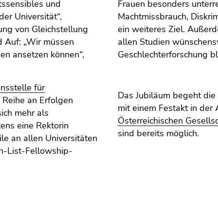
ätssensibles und
Frauen besonders unterrep
er Universität“,
Machtmissbrauch, Diskrimi
fung von Gleichstellung
ein weiteres Ziel. Außer
d Auf: „Wir müssen
allen Studien wünschens
en ansetzen können“,
Geschlechterforschung bl
nsstelle für
Das Jubiläum begeht die
 Reihe an Erfolgen
mit einem Festakt in der
sich mehr als
Österreichischen Gesells
tens eine Rektorin
sind bereits möglich.
le an allen Universitäten
eth-List-Fellowship-