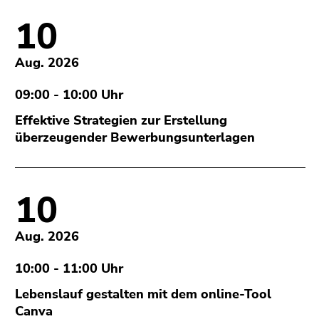
(Zugriffstaste
10
5)
Zu
den
Aug. 2026
Seiteneinstellungen
(Benutzer/Sprache)
09:00 - 10:00 Uhr
(Zugriffstaste
Effektive Strategien zur Erstellung
8)
überzeugender Bewerbungsunterlagen
Zur
Suche
(Zugriffstaste
9)
10
Ende
Aug. 2026
dieses
Seitenbereichs.
10:00 - 11:00 Uhr
Zur
Übersicht
Lebenslauf gestalten mit dem online-Tool
der
Canva