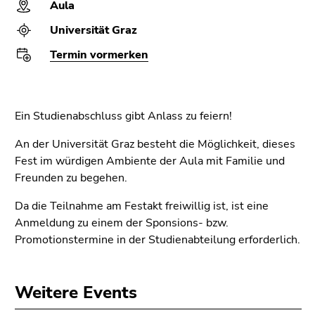
bestätigen
Aula
Sie diesen
Universität Graz
Link.
Termin vormerken
Beginn
Zum
des
Inhalt
Seitenbereichs:
(Zugriffstaste
Ein Studienabschluss gibt Anlass zu feiern!
Seitenbereiche:
1)
Zur
An der Universität Graz besteht die Möglichkeit, dieses
Positionsanzeige
Fest im würdigen Ambiente der Aula mit Familie und
(Zugriffstaste
Freunden zu begehen.
2)
Zur
Da die Teilnahme am Festakt freiwillig ist, ist eine
Hauptnavigation
Anmeldung zu einem der Sponsions- bzw.
(Zugriffstaste
Promotionstermine in der Studienabteilung erforderlich.
3)
Zu
den
Weitere Events
Zusatzinformationen