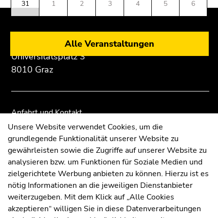
31
1
2
3
4
5
6
Seitenbereichs:
Seitenbereichs.
Seitenbereichs.
12.
Zusatzinformationen:
Zur
Zur
August
Übersicht
Übersicht
2026
der
der
Donnerstag,
Universität Graz
Alle Veranstaltungen
Seitenbereiche
Seitenbereiche
13.
Universitätsplatz 3
August
8010 Graz
2026
Freitag,
14.
August
Anfahrt und Kontakt
2026
Kommunikation und Öffentlichkeitsarbeit
Unsere Website verwendet Cookies, um die
Samstag,
grundlegende Funktionalität unserer Website zu
Moodle
15.
gewährleisten sowie die Zugriffe auf unserer Website zu
UNIGRAZonline
August
analysieren bzw. um Funktionen für Soziale Medien und
Impressum
2026
zielgerichtete Werbung anbieten zu können. Hierzu ist es
Datenschutzerklärung
Dienstag,
nötig Informationen an die jeweiligen Dienstanbieter
Cookie-Einstellungen
18.
weiterzugeben. Mit dem Klick auf „Alle Cookies
August
Barrierefreiheitserklärung
akzeptieren“ willigen Sie in diese Datenverarbeitungen
2026