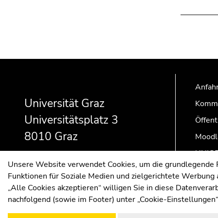
Beginn
Ende
Ende
des
dieses
dieses
Anfahr
Seitenbereichs:
Seitenbereichs.
Seitenbereichs.
Zusatzinformationen:
Zur
Zur
Universität Graz
Kommu
Übersicht
Übersicht
Universitätsplatz 3
Öffent
der
der
8010 Graz
Seitenbereiche
Seitenbereiche
Moodl
UNIGR
Unsere Website verwendet Cookies, um die grundlegende Fu
Funktionen für Soziale Medien und zielgerichtete Werbung a
„Alle Cookies akzeptieren“ willigen Sie in diese Datenvera
nachfolgend (sowie im Footer) unter „Cookie-Einstellungen“