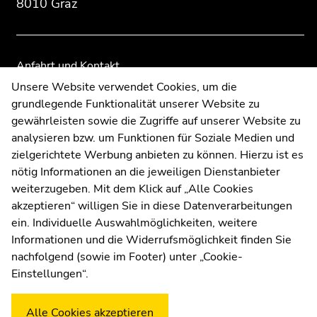
8010 Graz
Anfahrt und Kontakt
Kommunikation und Öffentlichkeitsarbeit
Unsere Website verwendet Cookies, um die
grundlegende Funktionalität unserer Website zu
Moodle
gewährleisten sowie die Zugriffe auf unserer Website zu
UNIGRAZonline
analysieren bzw. um Funktionen für Soziale Medien und
Impressum
zielgerichtete Werbung anbieten zu können. Hierzu ist es
Datenschutzerklärung
nötig Informationen an die jeweiligen Dienstanbieter
Cookie-Einstellungen
weiterzugeben. Mit dem Klick auf „Alle Cookies
Barrierefreiheitserklärung
akzeptieren“ willigen Sie in diese Datenverarbeitungen
ein. Individuelle Auswahlmöglichkeiten, weitere
Informationen und die Widerrufsmöglichkeit finden Sie
nachfolgend (sowie im Footer) unter „Cookie-
Wetterstation
Uni Graz
Einstellungen“.
Alle Cookies akzeptieren