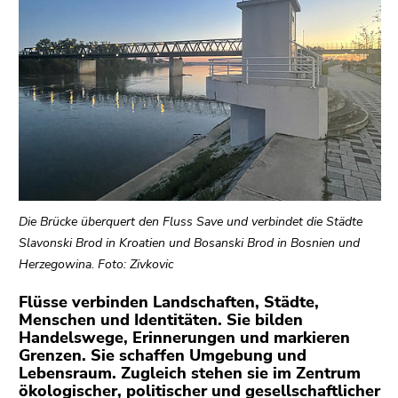
bestätigen
Sie diesen
Link.
Beginn
Zum
des
Inhalt
Seitenbereichs:
(Zugriffstaste
Seitenbereiche:
1)
Zur
Positionsanzeige
(Zugriffstaste
Die Brücke überquert den Fluss Save und verbindet die Städte
2)
Slavonski Brod in Kroatien und Bosanski Brod in Bosnien und
Zur
Herzegowina. Foto: Zivkovic
Hauptnavigation
(Zugriffstaste
Flüsse verbinden Landschaften, Städte,
3)
Menschen und Identitäten. Sie bilden
Handelswege, Erinnerungen und markieren
Zu
Grenzen. Sie schaffen Umgebung und
den
Lebensraum. Zugleich stehen sie im Zentrum
Zusatzinformationen
ökologischer, politischer und gesellschaftlicher