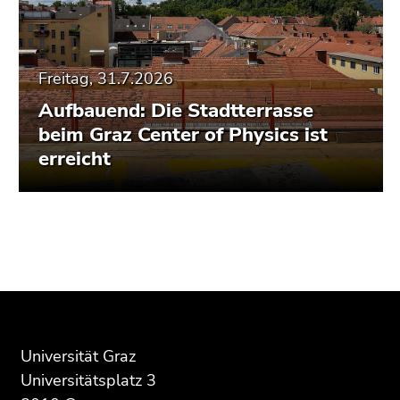
Freitag, 31.7.2026
Aufbauend: Die Stadtterrasse
beim Graz Center of Physics ist
erreicht
Beginn
Ende
Ende
des
dieses
dieses
Seitenbereichs:
Seitenbereichs.
Seitenbereichs.
Zusatzinformationen:
Zur
Zur
Übersicht
Übersicht
der
der
Universität Graz
Seitenbereiche
Seitenbereiche
Universitätsplatz 3