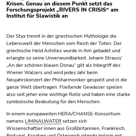
(Zugriffstaste
Krisen. Genau an diesem Punkt setzt das
5)
Forschungsprojekt „RIVERS IN CRISIS“ am
Institut für Slawistik an
Zu
den
Seiteneinstellungen
Der Styx trennt in der griechischen Mythologie die
(Benutzer/Sprache)
Lebenswelt der Menschen vom Reich der Toten. Der
(Zugriffstaste
griechische Held Achilles wurde in ihm gebadet und
8)
erlangte so seine Unverwundbarkeit. Johann Strauss’
Zur
„An der schönen blauen Donau“ gilt als Inbegriff des
Suche
Wiener Walzers und wird jedes Jahr beim
(Zugriffstaste
Neujahrskonzert der Philharmoniker gespielt und in die
9)
ganze Welt übertragen. Fließende Gewässer spielen
Ende
also seit jeher eine wichtige Rolle und haben eine starke
dieses
symbolische Bedeutung für den Menschen.
Seitenbereichs.
In einem europaweiten HERA/CHANSE-Konsortium
Zur
namens
LIMINALWATER
setzen sich
Übersicht
Wissenschaftler:innen aus Großbritannien, Frankreich,
der
Portugal, Kroatien und Österreich interdisziplinär mit