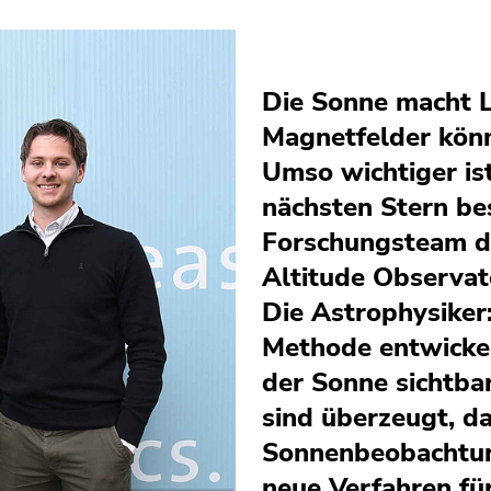
Die Sonne macht L
Magnetfelder könn
Umso wichtiger is
nächsten Stern be
Forschungsteam de
Altitude Observat
Die Astrophysiker
Methode entwickelt
der Sonne sichtba
sind überzeugt, da
Sonnenbeobachtun
neue Verfahren fü