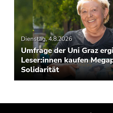
Dienstag, 4.8.2026
Umfrage der Uni Graz ergi
Leser:innen kaufen Mega
Solidarität
Beginn
Ende
Ende
des
dieses
dieses