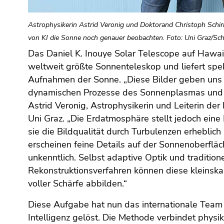
(Zugriffstaste
5)
Astrophysikerin Astrid Veronig und Doktorand Christoph Schir
Zu
von KI die Sonne noch genauer beobachten. Foto: Uni Graz/Sc
den
Seiteneinstellungen
Das Daniel K. Inouye Solar Telescope auf Hawai
(Benutzer/Sprache)
weltweit größte Sonnenteleskop und liefert spe
(Zugriffstaste
Aufnahmen der Sonne. „Diese Bilder geben uns E
8)
dynamischen Prozesse des Sonnenplasmas und M
Zur
Astrid Veronig, Astrophysikerin und Leiterin de
Suche
Uni Graz. „Die Erdatmosphäre stellt jedoch eine
(Zugriffstaste
sie die Bildqualität durch Turbulenzen erheblich
9)
erscheinen feine Details auf der Sonnenoberfläc
Ende
unkenntlich. Selbst adaptive Optik und traditione
dieses
Rekonstruktionsverfahren können diese kleinskal
Seitenbereichs.
voller Schärfe abbilden.“
Zur
Übersicht
Diese Aufgabe hat nun das internationale Team m
der
Intelligenz gelöst. Die Methode verbindet physi