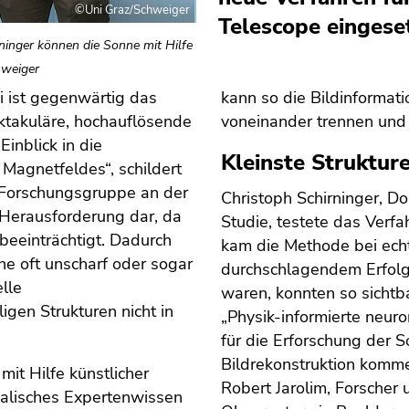
©Uni Graz/Schweiger
Telescope eingese
ninger können die Sonne mit Hilfe
hweiger
i ist gegenwärtig das
kann so die Bildinformat
ktakuläre, hochauflösende
voneinander trennen und 
inblick in die
Kleinste Strukture
agnetfeldes“, schildert
r Forschungsgruppe an der
Christoph Schirninger, Do
 Herausforderung dar, da
Studie, testete das Verf
 beeinträchtigt. Dadurch
kam die Methode bei ech
he oft unscharf oder sogar
durchschlagendem Erfolg.
lle
waren, konnten so sichtb
igen Strukturen nicht in
„Physik-informierte neur
für die Erforschung der S
Bildrekonstruktion komme
it Hilfe künstlicher
Robert Jarolim, Forscher
kalisches Expertenwissen