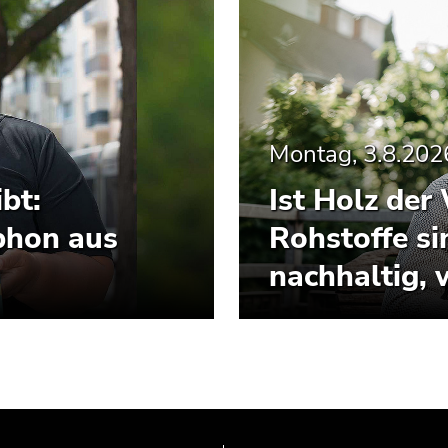
Montag, 3.8.202
bt:
Ist Holz de
phon aus
Rohstoffe si
nachhaltig, 