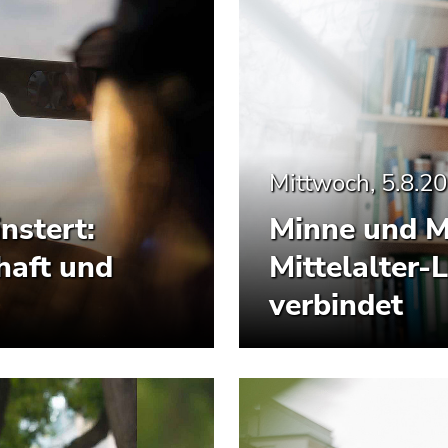
Mittwoch, 5.8.2
nstert:
Minne und M
haft und
Mittelalter-
verbindet