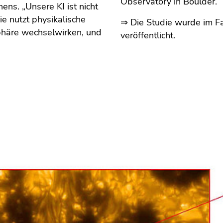
Observatory in Boulder.
ens. „Unsere KI ist nicht
ie nutzt physikalische
⇒ Die Studie wurde im F
phäre wechselwirken, und
veröffentlicht.