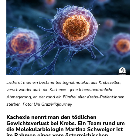
bestätigen
Sie diesen
Link.
Beginn
Zum
des
Inhalt
Seitenbereichs:
(Zugriffstaste
Seitenbereiche:
1)
Zur
Positionsanzeige
(Zugriffstaste
2)
Entfernt man ein bestimmtes Signalmolekül aus Krebszellen,
Zur
verschwindet auch die Kachexie - jene lebensbedrohliche
Hauptnavigation
Abmagerung, an der rund ein Fünftel aller Krebs-Patient:innen
(Zugriffstaste
sterben. Foto: Uni Graz/Midjourney.
3)
Zu
Kachexie nennt man den tödlichen
Gewichtsverlust bei Krebs. Ein Team rund um
den
die Molekularbiologin Martina Schweiger ist
Zusatzinformationen
im Rahmen eines vom österreichischen