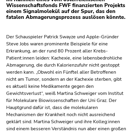
(Zugriffstaste
Wissenschaftsfonds FWF finanzierten Projekts
5)
einem Signalmolekül auf der Spur, das den
Zu
fatalen Abmagerungsprozess auslösen könnte.
den
Seiteneinstellungen
Der Schauspieler Patrick Swayze und Apple-Gründer
(Benutzer/Sprache)
Steve Jobs waren prominente Beispiele für eine
(Zugriffstaste
Erkrankung, an der rund 80 Prozent aller Krebs-
8)
Patient:innen leiden: Kachexie, eine lebensbedrohliche
Zur
Abmagerung, die durch Kalorienzufuhr nicht gestoppt
Suche
werden kann. „Obwohl ein Fünftel aller Betroffenen
(Zugriffstaste
nicht am Tumor, sondern an der Kachexie sterben, gibt
9)
es aktuell keine Medikamente gegen den
Ende
Gewichtsverlust“, weiß Martina Schweiger vom Institut
dieses
für Molekulare Biowissenschaften der Uni Graz. Der
Seitenbereichs.
Hauptgrund dafür ist, dass die molekularen
Zur
Mechanismen der Krankheit noch nicht ausreichend
Übersicht
geklärt sind. Martina Schweiger und ihre Kolleg:innen
der
sind einem besseren Verständnis nun aber einen großen