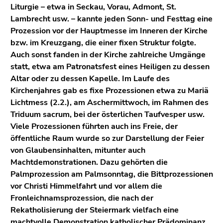
Seitenbereiche
Liturgie – etwa in Seckau, Vorau, Admont, St.
Lambrecht usw. – kannte jeden Sonn- und Festtag eine
Prozession vor der Hauptmesse im Inneren der Kirche
bzw. im Kreuzgang, die einer fixen Struktur folgte.
Auch sonst fanden in der Kirche zahlreiche Umgänge
statt, etwa am Patronatsfest eines Heiligen zu dessen
Altar oder zu dessen Kapelle. Im Laufe des
Kirchenjahres gab es fixe Prozessionen etwa zu Mariä
Lichtmess (2.2.), am Aschermittwoch, im Rahmen des
Triduum sacrum, bei der österlichen Taufvesper usw.
Viele Prozessionen führten auch ins Freie, der
öffentliche Raum wurde so zur Darstellung der Feier
von Glaubensinhalten, mitunter auch
Machtdemonstrationen. Dazu gehörten die
Palmprozession am Palmsonntag, die Bittprozessionen
vor Christi Himmelfahrt und vor allem die
Fronleichnamsprozession, die nach der
Rekatholisierung der Steiermark vielfach eine
machtvolle Demonstration katholischer Prädominanz