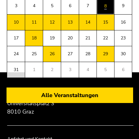
Montag,
3
4
5
6
7
9
8
10.
August
10
11
12
13
14
15
16
2026
Dienstag,
17
18
19
20
21
22
23
11.
August
24
25
26
27
28
29
30
Beginn
Ende
Ende
2026
des
dieses
dieses
Mittwoch,
31
1
2
3
4
5
6
Seitenbereichs:
Seitenbereichs.
Seitenbereichs.
12.
Zusatzinformationen:
Zur
Zur
August
Übersicht
Übersicht
2026
der
der
Donnerstag,
Universität Graz
Alle Veranstaltungen
Seitenbereiche
Seitenbereiche
13.
Universitätsplatz 3
August
8010 Graz
2026
Freitag,
14.
August