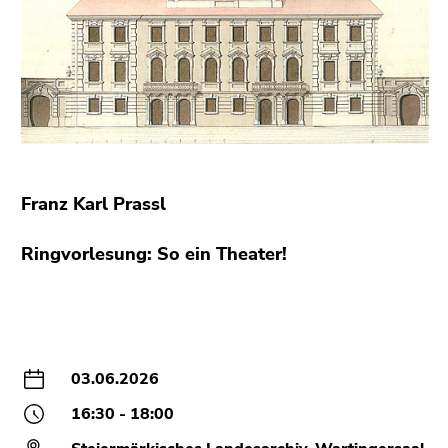
bestätigen
Sie diesen
Link.
Beginn
Zum
des
Inhalt
Seitenbereichs:
(Zugriffstaste
Seitenbereiche:
1)
Zur
Franz Karl Prassl
Positionsanzeige
(Zugriffstaste
Ringvorlesung: So ein Theater!
2)
Zur
Hauptnavigation
(Zugriffstaste
3)
03.06.2026
Zu
den
16:30 - 18:00
Zusatzinformationen