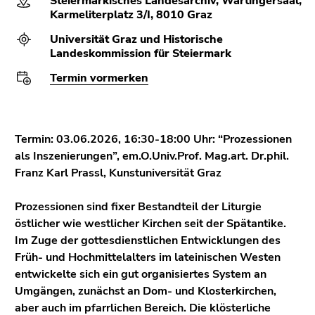
Steiermärkisches Landesarchiv, Wartingersaal,
(Zugriffstaste
Karmeliterplatz 3/I, 8010 Graz
5)
Zu
Universität Graz und Historische
Landeskommission für Steiermark
den
Seiteneinstellungen
Termin vormerken
(Benutzer/Sprache)
(Zugriffstaste
8)
Termin: 03.06.2026, 16:30-18:00 Uhr: “Prozessionen
Zur
als Inszenierungen”, em.O.Univ.Prof. Mag.art. Dr.phil.
Suche
Franz Karl Prassl, Kunstuniversität Graz
(Zugriffstaste
9)
Prozessionen sind fixer Bestandteil der Liturgie
Ende
östlicher wie westlicher Kirchen seit der Spätantike.
dieses
Im Zuge der gottesdienstlichen Entwicklungen des
Seitenbereichs.
Früh- und Hochmittelalters im lateinischen Westen
Zur
entwickelte sich ein gut organisiertes System an
Übersicht
Umgängen, zunächst an Dom- und Klosterkirchen,
der
aber auch im pfarrlichen Bereich. Die klösterliche