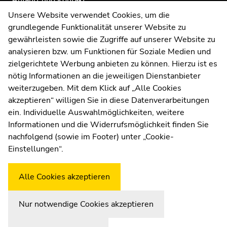
Anfahrt und Kontakt
2026
Kommunikation und Öffentlichkeitsarbeit
Unsere Website verwendet Cookies, um die
Samstag,
grundlegende Funktionalität unserer Website zu
Moodle
15.
gewährleisten sowie die Zugriffe auf unserer Website zu
UNIGRAZonline
August
analysieren bzw. um Funktionen für Soziale Medien und
Impressum
2026
zielgerichtete Werbung anbieten zu können. Hierzu ist es
Datenschutzerklärung
Dienstag,
nötig Informationen an die jeweiligen Dienstanbieter
Cookie-Einstellungen
18.
weiterzugeben. Mit dem Klick auf „Alle Cookies
August
Barrierefreiheitserklärung
akzeptieren“ willigen Sie in diese Datenverarbeitungen
2026
ein. Individuelle Auswahlmöglichkeiten, weitere
Mittwoch,
Informationen und die Widerrufsmöglichkeit finden Sie
26.
nachfolgend (sowie im Footer) unter „Cookie-
Wetterstation
Uni Graz
August
Einstellungen“.
2026
Samstag,
Alle Cookies akzeptieren
29.
August
Nur notwendige Cookies akzeptieren
2026
Zur Übersicht der Seitenbereiche
Beginn des Seitenbereichs:
Ende dieses Seitenbereichs.