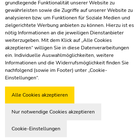
Seitenbereichs.
grundlegende Funktionalität unserer Website zu
Moodle
Zur
gewährleisten sowie die Zugriffe auf unserer Website zu
UNIGRAZonline
Übersicht
analysieren bzw. um Funktionen für Soziale Medien und
Impressum
der
zielgerichtete Werbung anbieten zu können. Hierzu ist es
Datenschutzerklärung
Seitenbereiche
nötig Informationen an die jeweiligen Dienstanbieter
Cookie-Einstellungen
weiterzugeben. Mit dem Klick auf „Alle Cookies
Barrierefreiheitserklärung
akzeptieren“ willigen Sie in diese Datenverarbeitungen
ein. Individuelle Auswahlmöglichkeiten, weitere
Informationen und die Widerrufsmöglichkeit finden Sie
nachfolgend (sowie im Footer) unter „Cookie-
Wetterstation
Uni Graz
Einstellungen“.
Alle Cookies akzeptieren
Nur notwendige Cookies akzeptieren
Cookie-Einstellungen
Zur Übersicht der Seitenbereiche
Beginn des Seitenbereichs:
Ende dieses Seitenbereichs.