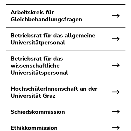
bestätigen
Sie diesen
Arbeitskreis für
Link.
Gleichbehandlungsfragen
Beginn
Zum
des
Inhalt
Betriebsrat für das allgemeine
Seitenbereichs:
(Zugriffstaste
Universitätpersonal
Seitenbereiche:
1)
Zur
Betriebsrat für das
Positionsanzeige
wissenschaftliche
(Zugriffstaste
Universitätspersonal
2)
Zur
HochschülerInnenschaft an der
Hauptnavigation
Universität Graz
(Zugriffstaste
3)
Schiedskommission
Zur
Unternavigation
(Zugriffstaste
Ethikkommission