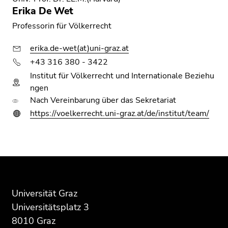
Seitenbereichs.
Erika De Wet
Zur
Professorin für Völkerrecht
Übersicht
der
erika.de-wet(at)uni-graz.at
Seitenbereiche
+43 316 380 - 3422
Institut für Völkerrecht und Internationale Beziehu
ngen
Nach Vereinbarung über das Sekretariat
https://voelkerrecht.uni-graz.at/de/institut/team/
Beginn
Ende
Ende
des
dieses
dieses
Seitenbereichs:
Seitenbereichs.
Seitenbereichs.
Zusatzinformationen:
Zur
Zur
Universität Graz
Übersicht
Übersicht
Universitätsplatz 3
der
der
8010 Graz
Seitenbereiche
Seitenbereiche