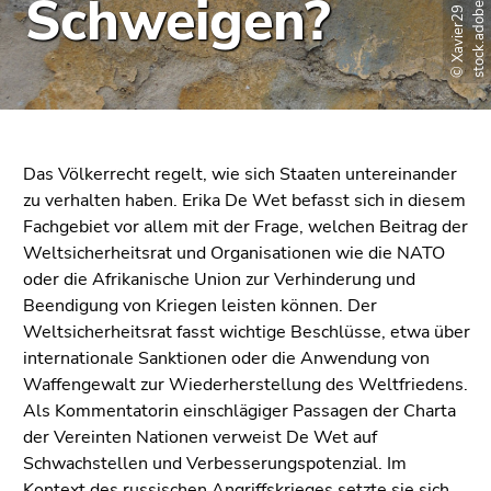
m
Schweigen?
bestätigen
©
X
a
v
i
e
r
2
9
-
s
t
o
c
k
.
a
d
o
b
e
.
c
o
Sie diesen
Link.
Beginn
Zum
des
Inhalt
Seitenbereichs:
(Zugriffstaste
Das Völkerrecht regelt, wie sich Staaten untereinander
Seitenbereiche:
1)
zu verhalten haben. Erika De Wet befasst sich in diesem
Zur
Fachgebiet vor allem mit der Frage, welchen Beitrag der
Positionsanzeige
Weltsicherheitsrat und Organisationen wie die NATO
(Zugriffstaste
oder die Afrikanische Union zur Verhinderung und
2)
Beendigung von Kriegen leisten können. Der
Zur
Weltsicherheitsrat fasst wichtige Beschlüsse, etwa über
Hauptnavigation
internationale Sanktionen oder die Anwendung von
(Zugriffstaste
Waffengewalt zur Wiederherstellung des Weltfriedens.
3)
Als Kommentatorin einschlägiger Passagen der Charta
Zur
der Vereinten Nationen verweist De Wet auf
Unternavigation
Schwachstellen und Verbesserungspotenzial. Im
(Zugriffstaste
Kontext des russischen Angriffskrieges setzte sie sich