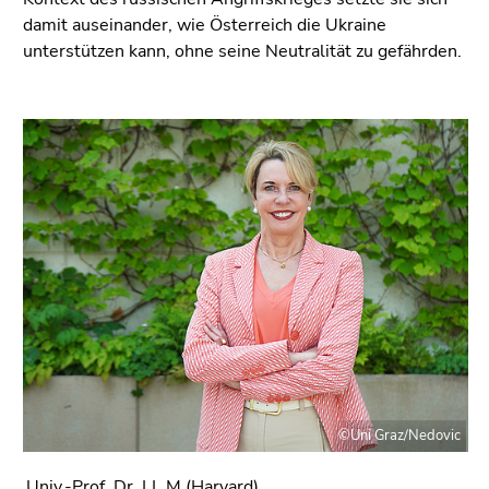
4)
damit auseinander, wie Österreich die Ukraine
Zu
unterstützen kann, ohne seine Neutralität zu gefährden.
den
Zusatzinformationen
(Zugriffstaste
5)
Zu
den
Seiteneinstellungen
(Benutzer/Sprache)
(Zugriffstaste
8)
Zur
Suche
(Zugriffstaste
9)
©Uni Graz/Nedovic
Ende
dieses
Univ.-Prof. Dr. LL.M.(Harvard)