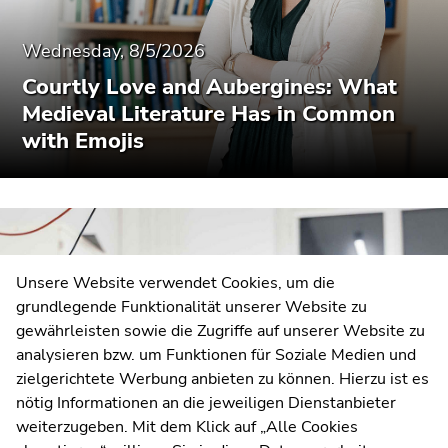
Wednesday, 8/5/2026
Courtly Love and Aubergines: What
Medieval Literature Has in Common
University of Graz
with Emojis
Universitaetsplatz 3
8010 Graz
Austria
Contact
Unsere Website verwendet Cookies, um die
grundlegende Funktionalität unserer Website zu
Web Editors
gewährleisten sowie die Zugriffe auf unserer Website zu
Moodle
analysieren bzw. um Funktionen für Soziale Medien und
UNIGRAZonline
zielgerichtete Werbung anbieten zu können. Hierzu ist es
Imprint
nötig Informationen an die jeweiligen Dienstanbieter
Data Protection Declaration
weiterzugeben. Mit dem Klick auf „Alle Cookies
Accessibility Declaration