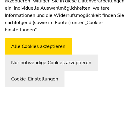
akzeptieren“ willigen Sie in diese Datenverarbeitungen
Thursday, 7/30/2026
ein. Individuelle Auswahlmöglichkeiten, weitere
Informationen und die Widerrufsmöglichkeit finden Sie
New technology from the University
nachfolgend (sowie im Footer) unter „Cookie-
Weatherstation
Uni Graz
of Graz reveals the hidden properties
Einstellungen“.
of tumour cells
Alle Cookies akzeptieren
Nur notwendige Cookies akzeptieren
Cookie-Einstellungen