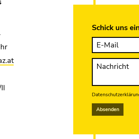
s
Schick uns ei
r
E-Mail
Uhr
az.at
Nachricht
II
Datenschutzerklärun
Absenden