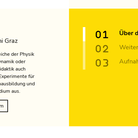
Über d
ni Graz
Weiter
iche der Physik
Aufna
ynamik oder
idaktik auch
Experimente für
hausbildung und
dium aus.
um