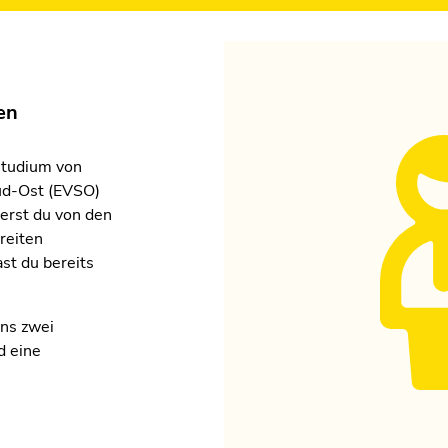
en
studium von
Süd-Ost (EVSO)
ierst du von den
reiten
st du bereits
ns zwei
d eine