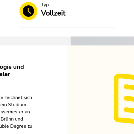
Typ
Vollzeit
logie und
aler
e zeichnet sich
Dein Studium
ätssemester an
, Brünn und
ouble Degree zu