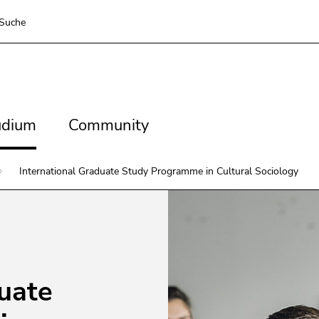
 betätigen Sie diesen Link.
Um die verbesserte Darstellung f
Suche
ereiche
taste 8)
dium
Community
udium
Community
ereiche
International Graduate Study Programme in Cultural Sociology
duate