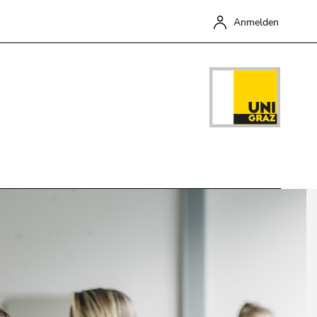
ür Screen-Reader zu deaktivieren, bestätigen Sie diesen Link
Anmelden