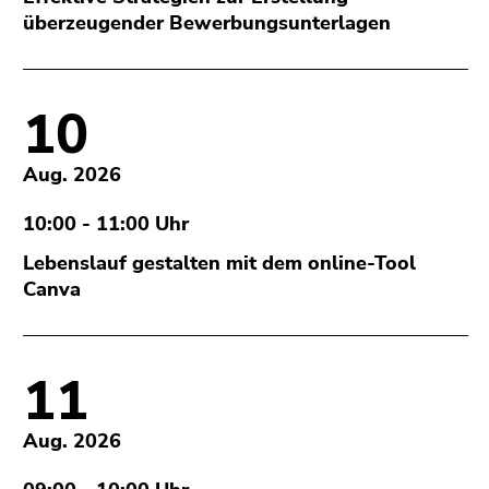
bestätigen
überzeugender Bewerbungsunterlagen
Sie diesen
Link.
Beginn
Zum
10
des
Inhalt
Seitenbereichs:
(Zugriffstaste
Aug. 2026
Seitenbereiche:
1)
Zur
10:00 - 11:00 Uhr
Positionsanzeige
(Zugriffstaste
Lebenslauf gestalten mit dem online-Tool
2)
Canva
Zur
Hauptnavigation
(Zugriffstaste
11
3)
Zu
Aug. 2026
den
Zusatzinformationen