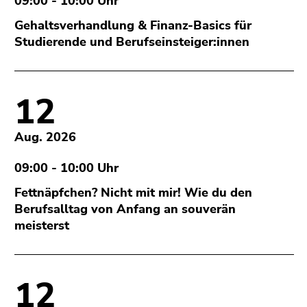
09:00 - 10:00 Uhr
(Zugriffstaste
5)
Gehaltsverhandlung & Finanz-Basics für
Zu
Studierende und Berufseinsteiger:innen
den
Seiteneinstellungen
(Benutzer/Sprache)
12
(Zugriffstaste
8)
Aug. 2026
Zur
Suche
09:00 - 10:00 Uhr
(Zugriffstaste
9)
Fettnäpfchen? Nicht mit mir! Wie du den
Berufsalltag von Anfang an souverän
Ende
meisterst
dieses
Seitenbereichs.
Zur
Übersicht
12
der