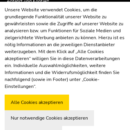
Anfahrt und Kontakt
Dienstag,
18.
Kommunikation und Öffentlichkeitsarbeit
Unsere Website verwendet Cookies, um die
August
grundlegende Funktionalität unserer Website zu
Moodle
2026
gewährleisten sowie die Zugriffe auf unserer Website zu
UNIGRAZonline
Mittwoch,
analysieren bzw. um Funktionen für Soziale Medien und
Impressum
26.
zielgerichtete Werbung anbieten zu können. Hierzu ist es
Datenschutzerklärung
August
nötig Informationen an die jeweiligen Dienstanbieter
Cookie-Einstellungen
2026
weiterzugeben. Mit dem Klick auf „Alle Cookies
Barrierefreiheitserklärung
Samstag,
akzeptieren“ willigen Sie in diese Datenverarbeitungen
29.
ein. Individuelle Auswahlmöglichkeiten, weitere
August
Informationen und die Widerrufsmöglichkeit finden Sie
2026
nachfolgend (sowie im Footer) unter „Cookie-
Wetterstation
Uni Graz
Einstellungen“.
Alle Cookies akzeptieren
Nur notwendige Cookies akzeptieren
Zur Übersicht der Seitenbereiche
Beginn des Seitenbereichs:
Ende dieses Seitenbereichs.