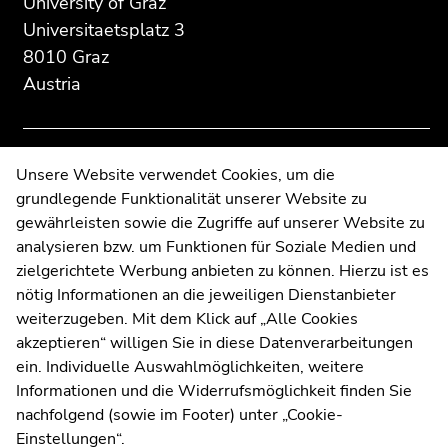
University of Graz
to
to
Universitaetsplatz 3
overview
overview
of
of
8010 Graz
page
page
Austria
sections
sections
Contact
Unsere Website verwendet Cookies, um die
grundlegende Funktionalität unserer Website zu
Web Editors
gewährleisten sowie die Zugriffe auf unserer Website zu
Moodle
analysieren bzw. um Funktionen für Soziale Medien und
UNIGRAZonline
zielgerichtete Werbung anbieten zu können. Hierzu ist es
Imprint
nötig Informationen an die jeweiligen Dienstanbieter
Data Protection Declaration
weiterzugeben. Mit dem Klick auf „Alle Cookies
Accessibility Declaration
akzeptieren“ willigen Sie in diese Datenverarbeitungen
ein. Individuelle Auswahlmöglichkeiten, weitere
Informationen und die Widerrufsmöglichkeit finden Sie
nachfolgend (sowie im Footer) unter „Cookie-
Weatherstation
Uni Graz
Einstellungen“.