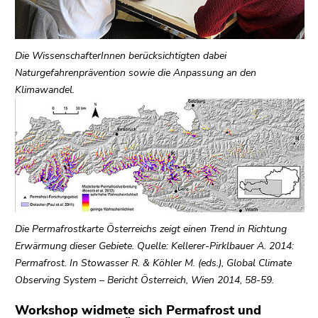
Go
to
additional
information
Die WissenschafterInnen berücksichtigten dabei
(Accesskey
Naturgefahrenprävention sowie die Anpassung an den
5)
Klimawandel.
Go
to
page
settings
(user/language)
(Accesskey
8)
Go
Die Permafrostkarte Österreichs zeigt einen Trend in Richtung
to
Erwärmung dieser Gebiete. Quelle: Kellerer-Pirklbauer A. 2014:
search
Permafrost. In Stowasser R. & Köhler M. (eds.), Global Climate
(Accesskey
Observing System – Bericht Österreich, Wien 2014, 58-59.
9)
Workshop widmete sich Permafrost und