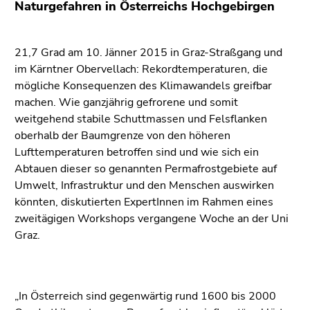
End
Naturgefahren in Österreichs Hochgebirgen
of
this
21,7 Grad am 10. Jänner 2015 in Graz-Straßgang und
page
im Kärntner Obervellach: Rekordtemperaturen, die
section.
mögliche Konsequenzen des Klimawandels greifbar
Go
machen. Wie ganzjährig gefrorene und somit
to
weitgehend stabile Schuttmassen und Felsflanken
overview
oberhalb der Baumgrenze von den höheren
of
Lufttemperaturen betroffen sind und wie sich ein
page
Abtauen dieser so genannten Permafrostgebiete auf
sections
Umwelt, Infrastruktur und den Menschen auswirken
könnten, diskutierten ExpertInnen im Rahmen eines
zweitägigen Workshops vergangene Woche an der Uni
Graz.
„In Österreich sind gegenwärtig rund 1600 bis 2000