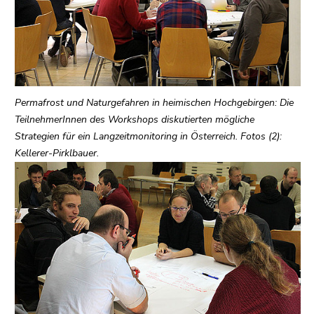
link.
Begin
Go
of
to
page
contents
section:
(Accesskey
Page
1)
Permafrost und Naturgefahren in heimischen Hochgebirgen: Die
sections:
Go
TeilnehmerInnen des Workshops diskutierten mögliche
to
Strategien für ein Langzeitmonitoring in Österreich. Fotos (2):
position
Kellerer-Pirklbauer.
marker
(Accesskey
2)
Go
to
main
navigation
(Accesskey
3)