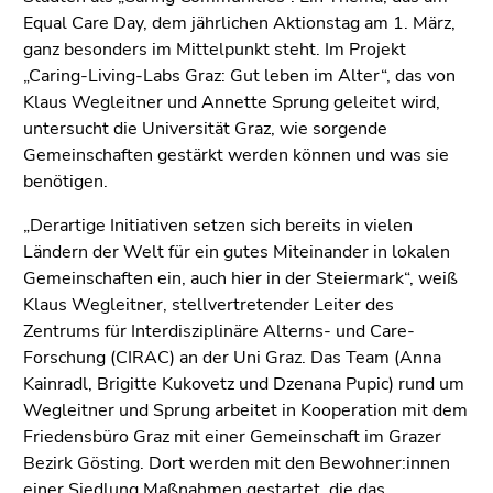
Go
Equal Care Day, dem jährlichen Aktionstag am 1. März,
to
ganz besonders im Mittelpunkt steht. Im Projekt
additional
„Caring-Living-Labs Graz: Gut leben im Alter“, das von
information
Klaus Wegleitner und Annette Sprung geleitet wird,
(Accesskey
untersucht die Universität Graz, wie sorgende
5)
Gemeinschaften gestärkt werden können und was sie
Go
benötigen.
to
page
„Derartige Initiativen setzen sich bereits in vielen
settings
Ländern der Welt für ein gutes Miteinander in lokalen
(user/language)
Gemeinschaften ein, auch hier in der Steiermark“, weiß
(Accesskey
Klaus Wegleitner, stellvertretender Leiter des
8)
Zentrums für Interdisziplinäre Alterns- und Care-
Go
Forschung (CIRAC) an der Uni Graz. Das Team (Anna
to
Kainradl, Brigitte Kukovetz und Dzenana Pupic) rund um
search
Wegleitner und Sprung arbeitet in Kooperation mit dem
(Accesskey
Friedensbüro Graz mit einer Gemeinschaft im Grazer
9)
Bezirk Gösting. Dort werden mit den Bewohner:innen
einer Siedlung Maßnahmen gestartet, die das