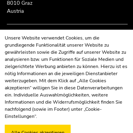
of
of
8010 Graz
page
page
Austria
sections
sections
Contact
Unsere Website verwendet Cookies, um die
grundlegende Funktionalität unserer Website zu
Web Editors
gewährleisten sowie die Zugriffe auf unserer Website zu
Moodle
analysieren bzw. um Funktionen für Soziale Medien und
UNIGRAZonline
zielgerichtete Werbung anbieten zu können. Hierzu ist es
Imprint
nötig Informationen an die jeweiligen Dienstanbieter
Data Protection Declaration
weiterzugeben. Mit dem Klick auf „Alle Cookies
Accessibility Declaration
akzeptieren“ willigen Sie in diese Datenverarbeitungen
ein. Individuelle Auswahlmöglichkeiten, weitere
Informationen und die Widerrufsmöglichkeit finden Sie
nachfolgend (sowie im Footer) unter „Cookie-
Weatherstation
Uni Graz
Einstellungen“.
Alle Cookies akzeptieren