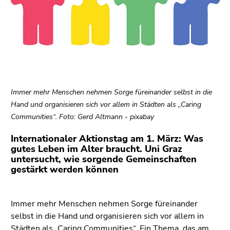
link.
Begin
Go
of
to
page
contents
section:
(Accesskey
Page
1)
sections:
Go
Immer mehr Menschen nehmen Sorge füreinander selbst in die
to
Hand und organisieren sich vor allem in Städten als „Caring
position
Communities“. Foto: Gerd Altmann - pixabay
marker
(Accesskey
Internationaler Aktionstag am 1. März: Was
2)
gutes Leben im Alter braucht. Uni Graz
untersucht, wie sorgende Gemeinschaften
Go
gestärkt werden können
to
main
navigation
Immer mehr Menschen nehmen Sorge füreinander
(Accesskey
selbst in die Hand und organisieren sich vor allem in
3)
Städten als „Caring Communities“. Ein Thema, das am