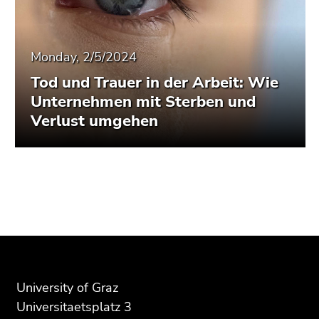
Monday, 2/5/2024
Tod und Trauer in der Arbeit: Wie
Unternehmen mit Sterben und
Verlust umgehen
Begin
End
End
of
of
of
page
this
this
section:
page
page
Additional
section.
section.
information:
Go
Go
University of Graz
to
to
Universitaetsplatz 3
overview
overview