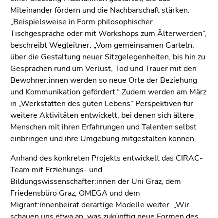
End
Miteinander fördern und die Nachbarschaft stärken.
of
„Beispielsweise in Form philosophischer
this
Tischgespräche oder mit Workshops zum Älterwerden“,
page
beschreibt Wegleitner. „Vom gemeinsamen Garteln,
section.
über die Gestaltung neuer Sitzgelegenheiten, bis hin zu
Go
Gesprächen rund um Verlust, Tod und Trauer mit den
to
Bewohner:innen werden so neue Orte der Beziehung
overview
und Kommunikation gefördert.“ Zudem werden am März
of
in „Werkstätten des guten Lebens“ Perspektiven für
page
weitere Aktivitäten entwickelt, bei denen sich ältere
sections
Menschen mit ihren Erfahrungen und Talenten selbst
einbringen und ihre Umgebung mitgestalten können.
Anhand des konkreten Projekts entwickelt das CIRAC-
Team mit Erziehungs- und
Bildungswissenschafter:innen der Uni Graz, dem
Friedensbüro Graz, OMEGA und dem
Migrant:innenbeirat derartige Modelle weiter. „Wir
schauen uns etwa an, was zukünftig neue Formen des