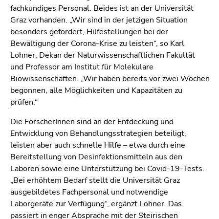
Go
fachkundiges Personal. Beides ist an der Universität
to
Graz vorhanden. „Wir sind in der jetzigen Situation
additional
besonders gefordert, Hilfestellungen bei der
information
Bewältigung der Corona-Krise zu leisten“, so Karl
(Accesskey
Lohner, Dekan der Naturwissenschaftlichen Fakultät
5)
und Professor am Institut für Molekulare
Go
Biowissenschaften. „Wir haben bereits vor zwei Wochen
to
begonnen, alle Möglichkeiten und Kapazitäten zu
page
prüfen.“
settings
(user/language)
Die ForscherInnen sind an der Entdeckung und
(Accesskey
Entwicklung von Behandlungsstrategien beteiligt,
8)
leisten aber auch schnelle Hilfe – etwa durch eine
Go
Bereitstellung von Desinfektionsmitteln aus den
to
Laboren sowie eine Unterstützung bei Covid-19-Tests.
search
„Bei erhöhtem Bedarf stellt die Universität Graz
(Accesskey
ausgebildetes Fachpersonal und notwendige
9)
Laborgeräte zur Verfügung“, ergänzt Lohner. Das
passiert in enger Absprache mit der Steirischen