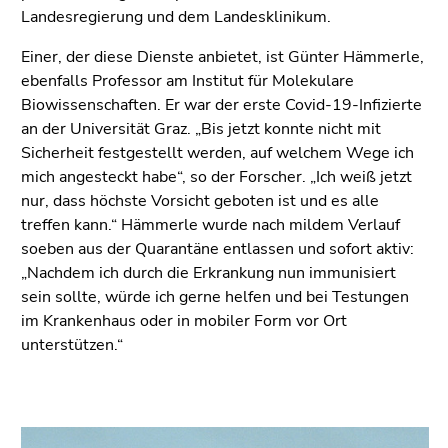
End
Landesregierung und dem Landesklinikum.
of
this
Einer, der diese Dienste anbietet, ist Günter Hämmerle,
page
ebenfalls Professor am Institut für Molekulare
section.
Biowissenschaften. Er war der erste Covid-19-Infizierte
Go
an der Universität Graz. „Bis jetzt konnte nicht mit
to
Sicherheit festgestellt werden, auf welchem Wege ich
overview
mich angesteckt habe“, so der Forscher. „Ich weiß jetzt
of
nur, dass höchste Vorsicht geboten ist und es alle
page
treffen kann.“ Hämmerle wurde nach mildem Verlauf
sections
soeben aus der Quarantäne entlassen und sofort aktiv:
„Nachdem ich durch die Erkrankung nun immunisiert
sein sollte, würde ich gerne helfen und bei Testungen
im Krankenhaus oder in mobiler Form vor Ort
unterstützen.“