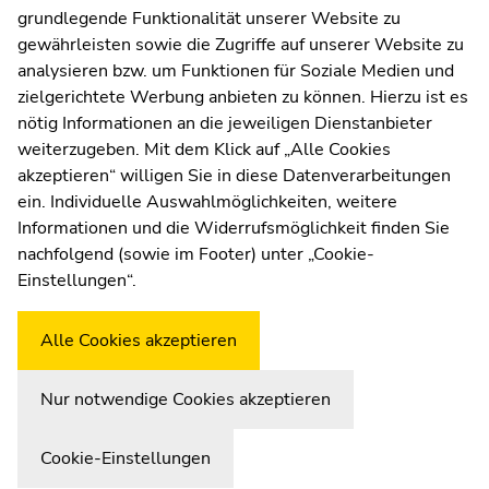
grundlegende Funktionalität unserer Website zu
Web Editors
gewährleisten sowie die Zugriffe auf unserer Website zu
Moodle
analysieren bzw. um Funktionen für Soziale Medien und
UNIGRAZonline
zielgerichtete Werbung anbieten zu können. Hierzu ist es
Imprint
nötig Informationen an die jeweiligen Dienstanbieter
Data Protection Declaration
weiterzugeben. Mit dem Klick auf „Alle Cookies
Accessibility Declaration
akzeptieren“ willigen Sie in diese Datenverarbeitungen
ein. Individuelle Auswahlmöglichkeiten, weitere
Informationen und die Widerrufsmöglichkeit finden Sie
nachfolgend (sowie im Footer) unter „Cookie-
Weatherstation
Uni Graz
Einstellungen“.
Alle Cookies akzeptieren
Nur notwendige Cookies akzeptieren
Go to overview of page sections
Begin of page section:
End of this page section.
Cookie-Einstellungen