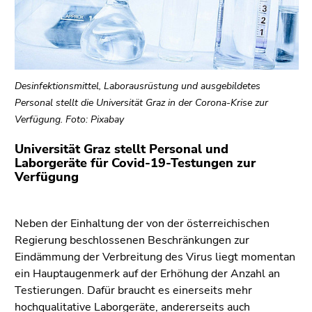
link.
Begin
Go
of
to
page
contents
section:
(Accesskey
Desinfektionsmittel, Laborausrüstung und ausgebildetes
Page
1)
Personal stellt die Universität Graz in der Corona-Krise zur
sections:
Go
Verfügung. Foto: Pixabay
to
Universität Graz stellt Personal und
position
Laborgeräte für Covid-19-Testungen zur
marker
Verfügung
(Accesskey
2)
Go
Neben der Einhaltung der von der österreichischen
to
Regierung beschlossenen Beschränkungen zur
main
Eindämmung der Verbreitung des Virus liegt momentan
navigation
ein Hauptaugenmerk auf der Erhöhung der Anzahl an
(Accesskey
Testierungen. Dafür braucht es einerseits mehr
3)
hochqualitative Laborgeräte, andererseits auch