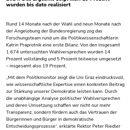
Go
wurden bis dato realisiert
to
additional
information
Rund 14 Monate nach der Wahl und neun Monate nach
(Accesskey
der Angelobung der Bundesregierung zog das
5)
Forschungsteam rund um die Politikwissenschaftlerin
Go
Katrin Praprotnik eine erste Bilanz: Von den insgesamt
to
1.674 untersuchten Wahlversprechen wurden 14
page
Prozent vollständig und 5 Prozent teilweise umgesetzt
settings
– insgesamt also 19 Prozent.
(user/language)
„Mit dem Politikmonitor zeigt die Uni Graz eindrucksvoll,
(Accesskey
wie wissenschaftliche Expertise einen konkreten Beitrag
8)
zur Stärkung unserer Demokratie leisten kann. Durch
Go
die unabhängige Analyse politischer Wahlversprechen
to
und deren Umsetzung schaffen wir nicht nur mehr
search
Transparenz, sondern fördern auch das Vertrauen der
(Accesskey
Bürgerinnen und Bürger in demokratische
9)
Entscheidungsprozesse“, erklärte Rektor Peter Riedler