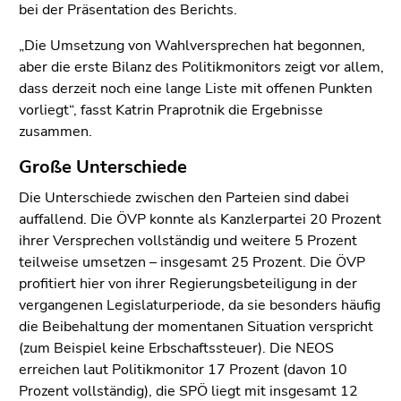
End
bei der Präsentation des Berichts.
of
„Die Umsetzung von Wahlversprechen hat begonnen,
this
aber die erste Bilanz des Politikmonitors zeigt vor allem,
page
dass derzeit noch eine lange Liste mit offenen Punkten
section.
vorliegt“, fasst Katrin Praprotnik die Ergebnisse
Go
zusammen.
to
overview
Große Unterschiede
of
Die Unterschiede zwischen den Parteien sind dabei
page
auffallend. Die ÖVP konnte als Kanzlerpartei 20 Prozent
sections
ihrer Versprechen vollständig und weitere 5 Prozent
teilweise umsetzen – insgesamt 25 Prozent. Die ÖVP
profitiert hier von ihrer Regierungsbeteiligung in der
vergangenen Legislaturperiode, da sie besonders häufig
die Beibehaltung der momentanen Situation verspricht
(zum Beispiel keine Erbschaftssteuer). Die NEOS
erreichen laut Politikmonitor 17 Prozent (davon 10
Prozent vollständig), die SPÖ liegt mit insgesamt 12