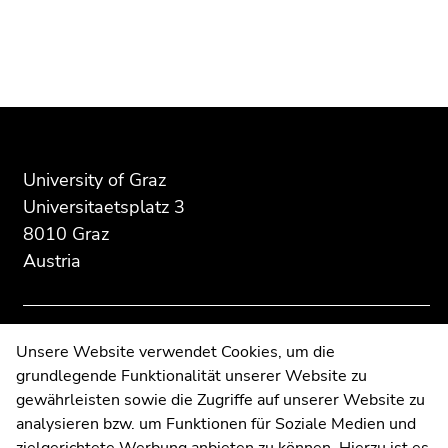
Begin
End
End
of
of
of
page
this
this
section:
page
page
Additional
section.
section.
information:
Go
Go
to
to
University of Graz
overview
overview
Universitaetsplatz 3
of
of
8010 Graz
page
page
Austria
sections
sections
Contact
Unsere Website verwendet Cookies, um die
grundlegende Funktionalität unserer Website zu
Web Editors
gewährleisten sowie die Zugriffe auf unserer Website zu
Moodle
analysieren bzw. um Funktionen für Soziale Medien und
UNIGRAZonline