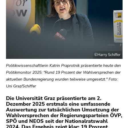
link.
Begin
Go
of
to
page
contents
section:
(Accesskey
Page
1)
sections:
Go
to
©Harry Schiffer
position
Politikwissenschaftlerin Katrin Praprotnik präsentierte heute den
marker
Politikmonitor 2025: "Rund 19 Prozent der Wahlversprechen der
(Accesskey
aktuellen Bundesregierung wurden teilweise umgesetzt." Foto:
2)
Uni Graz/Schiffer
Go
to
Die Universität Graz präsentierte am 2.
main
Dezember 2025 erstmals eine umfassende
navigation
Auswertung zur tatsächlichen Umsetzung der
Wahlversprechen der Regierungsparteien ÖVP,
(Accesskey
SPÖ und NEOS seit der Nationalratswahl
3)
2024. Das Ergebnis zeigt klar: 19 Prozent