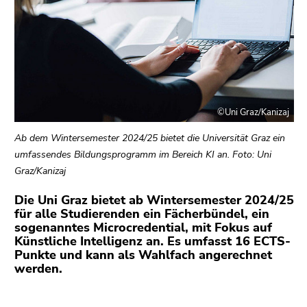
link.
Begin
Go
of
to
page
contents
section:
(Accesskey
Page
1)
sections:
©Uni Graz/Kanizaj
Go
to
Ab dem Wintersemester 2024/25 bietet die Universität Graz ein
position
umfassendes Bildungsprogramm im Bereich KI an. Foto: Uni
marker
Graz/Kanizaj
(Accesskey
2)
Die Uni Graz bietet ab Wintersemester 2024/25
Go
für alle Studierenden ein Fächerbündel, ein
sogenanntes Microcredential, mit Fokus auf
to
Künstliche Intelligenz an. Es umfasst 16 ECTS-
main
Punkte und kann als Wahlfach angerechnet
navigation
werden.
(Accesskey
3)