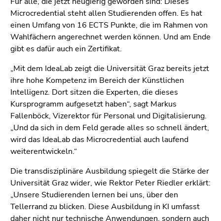
Für alle, die jetzt neugierig geworden sind: Dieses
End
Microcredential steht allen Studierenden offen. Es hat
of
einen Umfang von 16 ECTS Punkte, die im Rahmen von
this
Wahlfächern angerechnet werden können. Und am Ende
page
gibt es dafür auch ein Zertifikat.
section.
Go
„Mit dem IdeaLab zeigt die Universität Graz bereits jetzt
to
ihre hohe Kompetenz im Bereich der Künstlichen
overview
Intelligenz. Dort sitzen die Experten, die dieses
of
Kursprogramm aufgesetzt haben“, sagt Markus
page
Fallenböck, Vizerektor für Personal und Digitalisierung.
sections
„Und da sich in dem Feld gerade alles so schnell ändert,
wird das IdeaLab das Microcredential auch laufend
weiterentwickeln.“
Die transdisziplinäre Ausbildung spiegelt die Stärke der
Universität Graz wider, wie Rektor Peter Riedler erklärt:
„Unsere Studierenden lernen bei uns, über den
Tellerrand zu blicken. Diese Ausbildung in KI umfasst
daher nicht nur technische Anwendungen, sondern auch