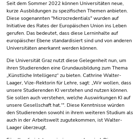
Go
Seit dem Sommer 2022 können Universitäten neue,
to
kurze Ausbildungen zu spezifischen Themen anbieten.
additional
Diese sogenannten "Microcredentials" wurden auf
information
Initiative des Rates der Europäischen Union ins Leben
(Accesskey
gerufen. Das bedeutet, dass diese Lerninhalte auf
5)
europäischer Ebene standardisiert sind und von anderen
Go
Universitäten anerkannt werden können.
to
Die Universität Graz nutzt diese Gelegenheit nun, um
page
ihren Studierenden eine Grundausbildung zum Thema
settings
„Künstliche Intelligenz“ zu bieten. Cathrine Walter-
(user/language)
Laager, Vize-Rektorin für Lehre, sagt: „Wir wollen, dass
(Accesskey
unsere Studierenden KI verstehen und nutzen können.
8)
Sie sollen auch verstehen, welche Auswirkungen KI auf
Go
unsere Gesellschaft hat.'". Diese Kenntnisse würden
to
den Studierenden sowohl in ihrem weiteren Studium als
search
auch in der Arbeitswelt zugutekommen, ist Walter-
(Accesskey
Laager überzeugt.
9)