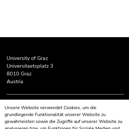
Begin
End
End
of
of
of
page
this
this
section:
page
page
Additional
section.
section.
information:
Go
Go
to
to
University of Graz
overview
overview
Universitaetsplatz 3
of
of
8010 Graz
page
page
Austria
sections
sections
Contact
Unsere Website verwendet Cookies, um die
grundlegende Funktionalität unserer Website zu
Web Editors
gewährleisten sowie die Zugriffe auf unserer Website zu
Moodle
analysieren bzw. um Funktionen für Soziale Medien und