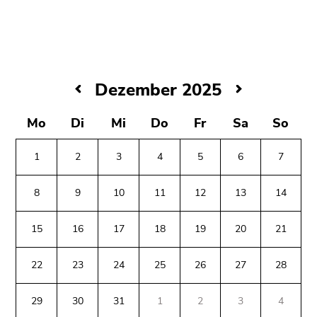
bestätigen
Sie diesen
Link.
Beginn
Zum
des
Inhalt
Dezember
Dezember 2025
Seitenbereichs:
(Zugriffstaste
2025
Seitenbereiche:
1)
Mo
Di
Mi
Do
Fr
Sa
So
Zur
Positionsanzeige
1
2
3
4
5
6
7
(Zugriffstaste
2)
8
9
10
11
12
13
14
Zur
Hauptnavigation
15
16
17
18
19
20
21
(Zugriffstaste
3)
22
23
24
25
26
27
28
Zu
Beginn
Ende
Ende
den
des
dieses
dieses
29
30
31
1
2
3
4
Zusatzinformationen