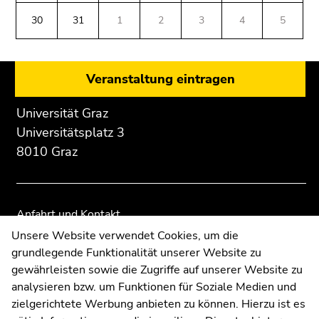
Beginn
Ende
Ende
(Zugriffstaste
des
dieses
dieses
30
31
1
2
3
4
5
5)
Seitenbereichs:
Seitenbereichs.
Seitenbereichs.
Zu
Zusatzinformationen:
Zur
Zur
den
Übersicht
Übersicht
Seiteneinstellungen
Veranstaltung eintragen
der
der
(Benutzer/Sprache)
Seitenbereiche
Seitenbereiche
(Zugriffstaste
Universität Graz
8)
Universitätsplatz 3
Zur
8010 Graz
Suche
(Zugriffstaste
9)
Anfahrt und Kontakt
Ende
Kommunikation und Öffentlichkeitsarbeit
Unsere Website verwendet Cookies, um die
dieses
grundlegende Funktionalität unserer Website zu
Moodle
Seitenbereichs.
gewährleisten sowie die Zugriffe auf unserer Website zu
Zur
UNIGRAZonline
analysieren bzw. um Funktionen für Soziale Medien und
Übersicht
Impressum
zielgerichtete Werbung anbieten zu können. Hierzu ist es
der
Datenschutzerklärung