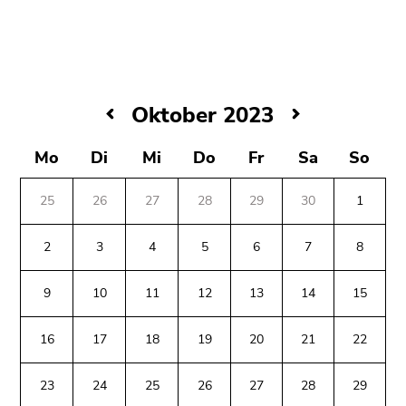
bestätigen
Sie diesen
Link.
Beginn
Zum
des
Inhalt
Oktober
Oktober 2023
Seitenbereichs:
(Zugriffstaste
2023
Seitenbereiche:
1)
Mo
Di
Mi
Do
Fr
Sa
So
Zur
Positionsanzeige
25
26
27
28
29
30
1
(Zugriffstaste
2)
2
3
4
5
6
7
8
Zur
Hauptnavigation
9
10
11
12
13
14
15
(Zugriffstaste
3)
16
17
18
19
20
21
22
Zu
den
23
24
25
26
27
28
29
Zusatzinformationen