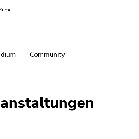
Suche
dium
Community
udium
Community
anstaltungen