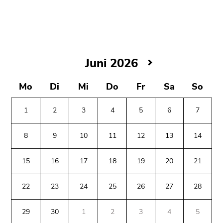
bestätigen
Sie diesen
Link.
Beginn
Zum
des
Inhalt
Juni
Juni 2026
Seitenbereichs:
(Zugriffstaste
2026
Seitenbereiche:
1)
Mo
Di
Mi
Do
Fr
Sa
So
Zur
Positionsanzeige
1
2
3
4
5
6
7
(Zugriffstaste
2)
8
9
10
11
12
13
14
Zur
Hauptnavigation
15
16
17
18
19
20
21
(Zugriffstaste
3)
22
23
24
25
26
27
28
Zu
Beginn
Ende
Ende
den
des
dieses
dieses
29
30
1
2
3
4
5
Zusatzinformationen