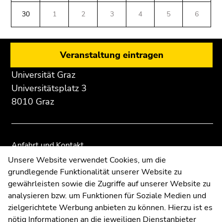
Beginn
Ende
Ende
(Zugriffstaste
des
dieses
dieses
30
1
2
3
4
5
6
5)
Seitenbereichs:
Seitenbereichs.
Seitenbereichs.
Zu
Zusatzinformationen:
Zur
Zur
den
Übersicht
Übersicht
Seiteneinstellungen
Veranstaltung eintragen
der
der
(Benutzer/Sprache)
Seitenbereiche
Seitenbereiche
Universität Graz
(Zugriffstaste
8)
Universitätsplatz 3
Zur
8010 Graz
Suche
(Zugriffstaste
9)
Anfahrt und Kontakt
Ende
Kommunikation und Öffentlichkeitsarbeit
Unsere Website verwendet Cookies, um die
dieses
grundlegende Funktionalität unserer Website zu
Moodle
Seitenbereichs.
gewährleisten sowie die Zugriffe auf unserer Website zu
UNIGRAZonline
Zur
analysieren bzw. um Funktionen für Soziale Medien und
Impressum
Übersicht
zielgerichtete Werbung anbieten zu können. Hierzu ist es
Datenschutzerklärung
der
nötig Informationen an die jeweiligen Dienstanbieter