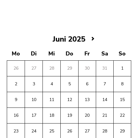
bestätigen
Sie diesen
Link.
Beginn
Zum
des
Inhalt
Juni
Juni 2025
Seitenbereichs:
(Zugriffstaste
2025
Seitenbereiche:
1)
Mo
Di
Mi
Do
Fr
Sa
So
Zur
Positionsanzeige
26
27
28
29
30
31
1
(Zugriffstaste
2)
2
3
4
5
6
7
8
Zur
Hauptnavigation
9
10
11
12
13
14
15
(Zugriffstaste
3)
16
17
18
19
20
21
22
Zu
den
23
24
25
26
27
28
29
Zusatzinformationen