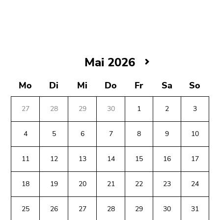
bestätigen
Sie diesen
Link.
Beginn
Zum
des
Inhalt
Mai
Mai 2026
Seitenbereichs:
(Zugriffstaste
2026
Seitenbereiche:
1)
Mo
Di
Mi
Do
Fr
Sa
So
Zur
Positionsanzeige
27
28
29
30
1
2
3
(Zugriffstaste
2)
4
5
6
7
8
9
10
Zur
Hauptnavigation
11
12
13
14
15
16
17
(Zugriffstaste
3)
18
19
20
21
22
23
24
Zu
Beginn
Ende
Ende
den
des
dieses
dieses
25
26
27
28
29
30
31
Zusatzinformationen