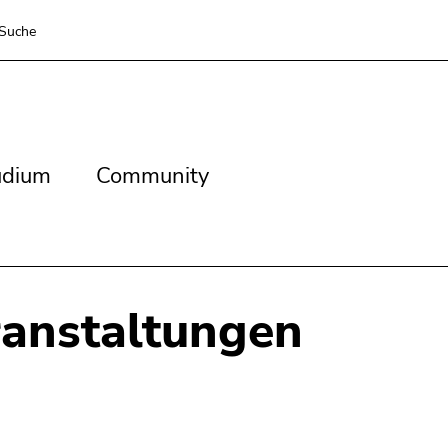
Suche
dium
Community
udium
Community
anstaltungen