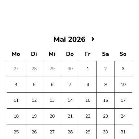
bestätigen
Sie diesen
Link.
Beginn
Zum
des
Inhalt
Mai
Mai 2026
Seitenbereichs:
(Zugriffstaste
2026
Seitenbereiche:
1)
Mo
Di
Mi
Do
Fr
Sa
So
Zur
Positionsanzeige
27
28
29
30
1
2
3
(Zugriffstaste
2)
4
5
6
7
8
9
10
Zur
Hauptnavigation
11
12
13
14
15
16
17
(Zugriffstaste
3)
18
19
20
21
22
23
24
Zu
Beginn
Ende
Ende
den
des
dieses
dieses
25
26
27
28
29
30
31
Zusatzinformationen