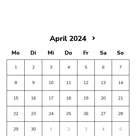
bestätigen
Sie diesen
Link.
Beginn
Zum
des
Inhalt
April
April 2024
Seitenbereichs:
(Zugriffstaste
2024
Seitenbereiche:
1)
Mo
Di
Mi
Do
Fr
Sa
So
Zur
Positionsanzeige
1
2
3
4
5
6
7
(Zugriffstaste
2)
8
9
10
11
12
13
14
Zur
Hauptnavigation
15
16
17
18
19
20
21
(Zugriffstaste
3)
22
23
24
25
26
27
28
Zu
Beginn
Ende
Ende
den
des
dieses
dieses
29
30
1
2
3
4
5
Zusatzinformationen