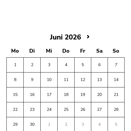
bestätigen
Sie diesen
Link.
Beginn
Zum
des
Inhalt
Juni
Juni 2026
Seitenbereichs:
(Zugriffstaste
2026
Seitenbereiche:
1)
Mo
Di
Mi
Do
Fr
Sa
So
Zur
Positionsanzeige
1
2
3
4
5
6
7
(Zugriffstaste
2)
8
9
10
11
12
13
14
Zur
Hauptnavigation
15
16
17
18
19
20
21
(Zugriffstaste
3)
22
23
24
25
26
27
28
Zu
Beginn
Ende
Ende
den
des
dieses
dieses
29
30
1
2
3
4
5
Zusatzinformationen