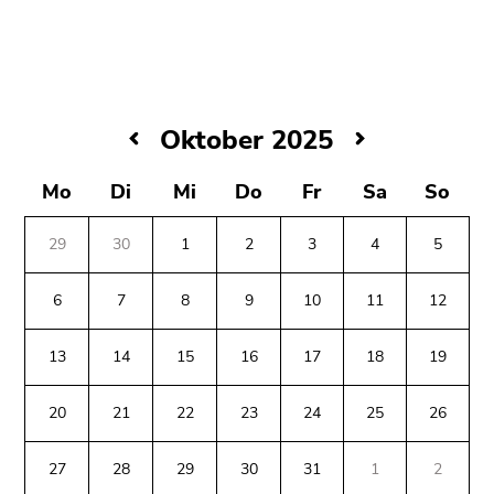
bestätigen
Sie diesen
Link.
Beginn
Zum
des
Inhalt
Oktober
Oktober 2025
Seitenbereichs:
(Zugriffstaste
2025
Seitenbereiche:
1)
Mo
Di
Mi
Do
Fr
Sa
So
Zur
Positionsanzeige
29
30
1
2
3
4
5
(Zugriffstaste
2)
6
7
8
9
10
11
12
Zur
Hauptnavigation
13
14
15
16
17
18
19
(Zugriffstaste
3)
20
21
22
23
24
25
26
Zu
Beginn
Ende
Ende
den
des
dieses
dieses
27
28
29
30
31
1
2
Zusatzinformationen