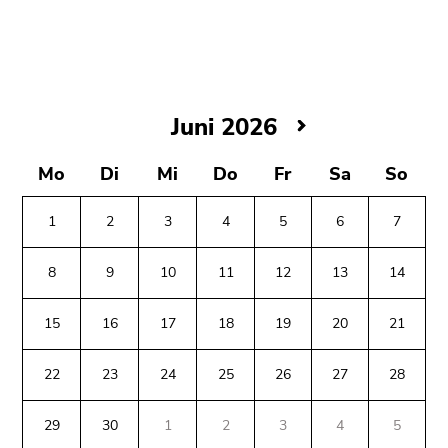
bestätigen
Sie diesen
Link.
Beginn
Zum
des
Inhalt
Juni
Juni 2026
Seitenbereichs:
(Zugriffstaste
2026
Seitenbereiche:
1)
Mo
Di
Mi
Do
Fr
Sa
So
Zur
Positionsanzeige
1
2
3
4
5
6
7
(Zugriffstaste
2)
8
9
10
11
12
13
14
Zur
Hauptnavigation
15
16
17
18
19
20
21
(Zugriffstaste
3)
22
23
24
25
26
27
28
Zu
Beginn
Ende
Ende
den
des
dieses
dieses
29
30
1
2
3
4
5
Zusatzinformationen