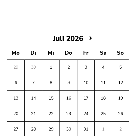
bestätigen
Sie diesen
Link.
Beginn
Zum
des
Inhalt
Juli
Juli 2026
Seitenbereichs:
(Zugriffstaste
2026
Seitenbereiche:
1)
Mo
Di
Mi
Do
Fr
Sa
So
Zur
Positionsanzeige
29
30
1
2
3
4
5
(Zugriffstaste
2)
6
7
8
9
10
11
12
Zur
Hauptnavigation
13
14
15
16
17
18
19
(Zugriffstaste
3)
20
21
22
23
24
25
26
Zu
Beginn
Ende
Ende
den
des
dieses
dieses
27
28
29
30
31
1
2
Zusatzinformationen